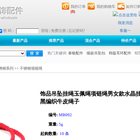
我的订单
我的购物车
如何订
(0)
客服一
密 码：
登陆
|
免费注册
|
忘记密码?
最新产品
推荐产品
混合产品
特价产品
热门关键词:
泰银配件
镶嵌吊坠扣
韩版耳环配件
9
锈钢系列
>>
不锈钢项链绳
饰品吊坠挂绳玉佩绳项链绳男女款水晶
黑编织牛皮绳子
编号:
MB092
重量:
5g
起购数量:
10 条