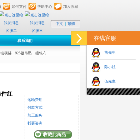
购
如何支付
帮助中心
加入收藏
中文
|
繁體
客服二
客服三
在线客服
联系我们
熊先生
25银项链
925银吊坠
擦银布
陈小姐
伍先生
挂件红
运输费用
付款方式
加工服务
我要咨询