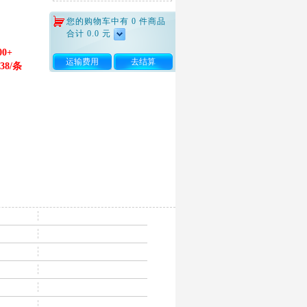
您的购物车中有
0
件商品
合计
0.0
元
00+
运输费用
去结算
.38/条