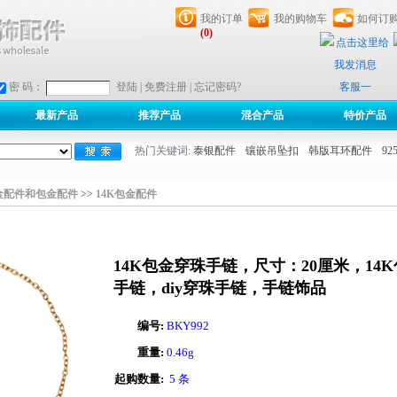
我的订单
我的购物车
如何订
(0)
客服一
密 码：
登陆
|
免费注册
|
忘记密码?
最新产品
推荐产品
混合产品
特价产品
热门关键词:
泰银配件
镶嵌吊坠扣
韩版耳环配件
9
金配件和包金配件
>>
14K包金配件
14K包金穿珠手链，尺寸：20厘米，14
手链，diy穿珠手链，手链饰品
编号:
BKY992
重量:
0.46g
起购数量:
5 条