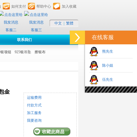
购
如何支付
帮助中心
加入收藏
中文
|
繁體
客服二
客服三
在线客服
联系我们
熊先生
25银项链
925银吊坠
擦银布
陈小姐
伍先生
K包金
运输费用
付款方式
加工服务
我要咨询