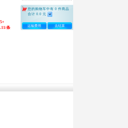
您的购物车中有
0
件商品
合计
0.0
元
5+
运输费用
去结算
.11/条