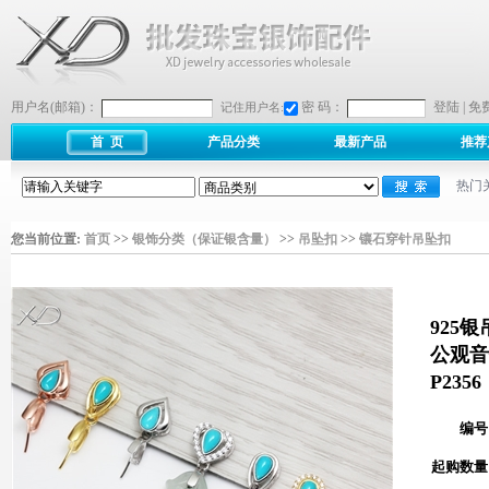
用户名(邮箱)：
密 码：
登陆
|
免
记住用户名:
首 页
产品分类
最新产品
推荐
热门
您当前位置:
首页
>>
银饰分类（保证银含量）
>>
吊坠扣
>>
镶石穿针吊坠扣
925
公观音
P2356
编号
起购数量