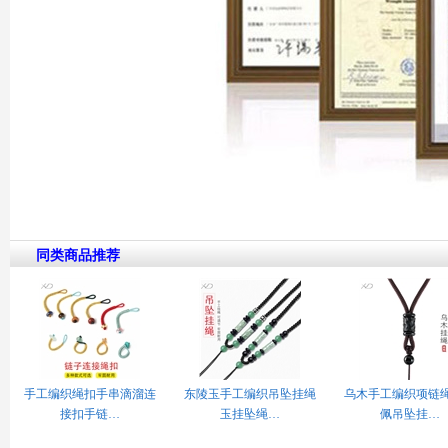
同类商品推荐
手工编织绳扣手串滴溜连
东陵玉手工编织吊坠挂绳
乌木手工编织项链
接扣手链…
玉挂坠绳…
佩吊坠挂…