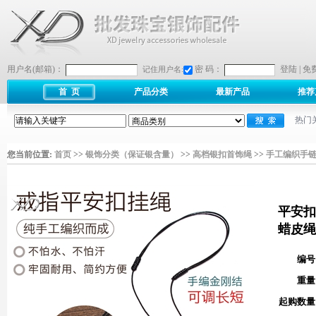
用户名(邮箱)：
密 码：
登陆
|
免
记住用户名:
首 页
产品分类
最新产品
推荐
热门
您当前位置:
首页
>>
银饰分类（保证银含量）
>>
高档银扣首饰绳
>>
手工编织手
平安扣
蜡皮绳
编号
重量
起购数量