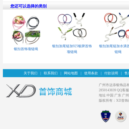
您还可以选择的类别
银扣加尾链加925银牌首饰
银扣加尾链加水滴
银扣首饰项链绳
项链绳
链绳
关于我们
|
联系我们
|
网站地图
|
使用条款
|
付款说明
|
售
广州市达添银饰品有限公司旗
2850143839 QQ客服
地址:中国 广东 广
版权所有：XD首饰