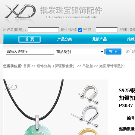
用户名(邮箱)：
密 码：
登陆
|
免
记住用户名:
首 页
产品分类
最新产品
推荐
热门
您当前位置:
首页
>>
银饰分类（保证银含量）
>>
吊坠扣
>>
光面穿针吊坠扣
S92
扣银扣头
P3037
编号
起购数量