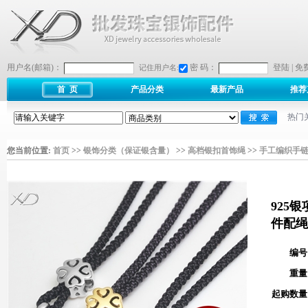
用户名(邮箱)：
密 码：
登陆
|
免
记住用户名:
首 页
产品分类
最新产品
推荐
热门
您当前位置:
首页
>>
银饰分类（保证银含量）
>>
高档银扣首饰绳
>>
手工编织手
925
件配绳
编号
重量
起购数量