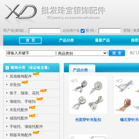
用户名(邮箱)：
密 码：
登陆
|
免
记住用户名:
首 页
产品分类
最新产品
推荐
热门
银饰分类（保证银含量）
产品分类
其他银饰配件
吊坠扣
珠子、隔珠、花托
项链扣、手链扣
吊坠托配件
戒指托配件
光面穿针吊坠扣
镶石穿针吊
手链托、项链托配件
韩版耳饰配件