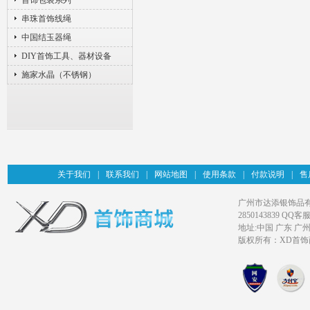
首饰包装系列
串珠首饰线绳
中国结玉器绳
DIY首饰工具、器材设备
施家水晶（不锈钢）
关于我们
|
联系我们
|
网站地图
|
使用条款
|
付款说明
|
售
广州市达添银饰品有限公司旗
2850143839 QQ客服
地址:中国 广东 广
版权所有：XD首饰