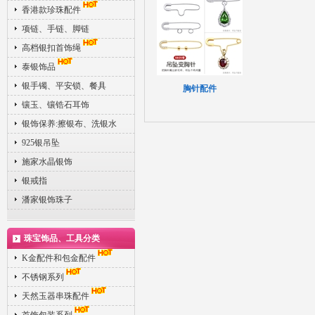
香港款珍珠配件
项链、手链、脚链
高档银扣首饰绳
泰银饰品
银手镯、平安锁、餐具
胸针配件
镶玉、镶锆石耳饰
银饰保养:擦银布、洗银水
925银吊坠
施家水晶银饰
银戒指
潘家银饰珠子
珠宝饰品、工具分类
K金配件和包金配件
不锈钢系列
天然玉器串珠配件