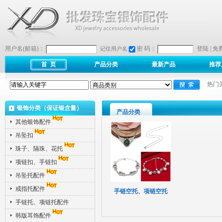
用户名(邮箱)：
密 码：
登陆
|
免
记住用户名:
首 页
产品分类
最新产品
推荐
热门
银饰分类（保证银含量）
产品分类
其他银饰配件
吊坠扣
珠子、隔珠、花托
项链扣、手链扣
吊坠托配件
戒指托配件
手链空托、项链空托
手链托、项链托配件
韩版耳饰配件