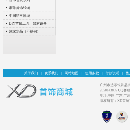
首饰包装系列
串珠首饰线绳
中国结玉器绳
DIY首饰工具、器材设备
施家水晶（不锈钢）
关于我们
|
联系我们
|
网站地图
|
使用条款
|
付款说明
|
售
广州市达添银饰品有限公司旗
2850143839 QQ客服
地址:中国 广东 广
版权所有：XD首饰