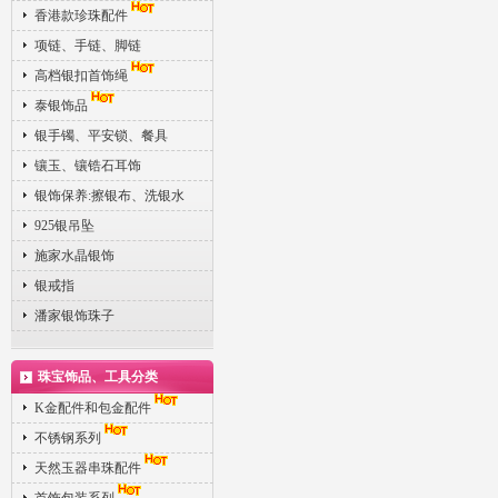
香港款珍珠配件
项链、手链、脚链
高档银扣首饰绳
泰银饰品
银手镯、平安锁、餐具
镶玉、镶锆石耳饰
银饰保养:擦银布、洗银水
925银吊坠
施家水晶银饰
银戒指
潘家银饰珠子
珠宝饰品、工具分类
K金配件和包金配件
不锈钢系列
天然玉器串珠配件