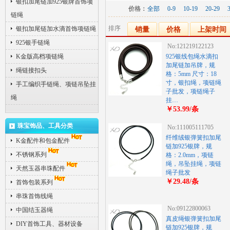
银扣加尾链加925银牌首饰项
价格：
全部
0-9
10-19
20-29
链绳
排序
银扣加尾链加水滴首饰项链绳
销量
价格
上架时间
925银手链绳
No:121219122123
K金版高档项链绳
925银线包绳水滴扣
加尾链加吊牌，规
绳链接扣头
格：5mm 尺寸：18
寸，银扣绳，项链绳
手工编织手链绳、项链吊坠挂
子批发，项链绳子
绳
挂…
￥53.99/条
珠宝饰品、工具分类
No:111005111705
纤维绒银弹簧扣加尾
K金配件和包金配件
链加925银牌，规
不锈钢系列
格：2.0mm，项链
绳，吊坠挂绳，项链
天然玉器串珠配件
绳子批发
￥29.48/条
首饰包装系列
串珠首饰线绳
No:09122800063
中国结玉器绳
真皮绳银弹簧扣加尾
DIY首饰工具、器材设备
链加925银牌，规