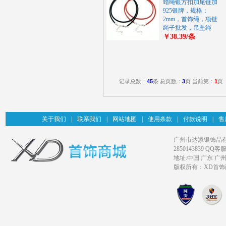
蜡绳银方扣加尾链加
925银牌，规格：
2mm，首饰绳，项链
绳子批发，吊坠绳
￥38.39/条
记录总数：
45
条 总页数：
3
页 当前第：
1
页
关于我们
|
联系我们
|
网站地图
|
使用条款
|
付款说明
|
售
广州市达添银饰品有限公司旗
2850143839 QQ客服
地址:中国 广东 广
版权所有：XD首饰