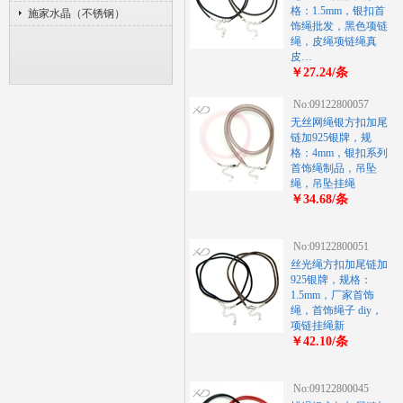
格：1.5mm，银扣首
施家水晶（不锈钢）
饰绳批发，黑色项链
绳，皮绳项链绳真
皮…
￥27.24/条
No:09122800057
无丝网绳银方扣加尾
链加925银牌，规
格：4mm，银扣系列
首饰绳制品，吊坠
绳，吊坠挂绳
￥34.68/条
No:09122800051
丝光绳方扣加尾链加
925银牌，规格：
1.5mm，厂家首饰
绳，首饰绳子 diy，
项链挂绳新
￥42.10/条
No:09122800045