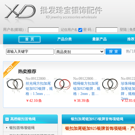
用户名(邮箱)：
密 码：
登陆
|
免
记住用户名:
首 页
产品分类
最新产品
推荐
热门
No:09122800…
No:09122800…
No:0912
丝光绳方扣加尾
蜡绳银方扣加尾
珍珠绳
链加925银牌，规
链加925银牌，规
加尾链加
格：1.5mm，…
格：2mm，首…
牌，规
2mm…
￥42.10/条
￥38.39/条
￥32.81
高档银扣首饰绳
银扣加尾链加925银牌首饰项链绳
银扣首饰项链绳
银扣加尾链加925银牌首饰项链绳
- 