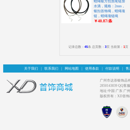
蜡绳银方扣加尾链加
水滴，规格：2mm，
银扣首饰绳，蜡绳项
链，蜡绳项链绳
￥40.87/条
记录总数：
45
条 总页数：
3
页 当前第：
1
页
关于我们
|
联系我们
|
网站地图
|
使用条款
|
付款说明
|
售
广州市达添银饰品有限公司旗
2850143839 QQ客服
地址:中国 广东 广
版权所有：XD首饰