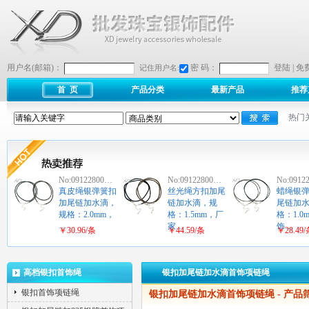
用户名(邮箱)：
密 码：
登陆
|
免
记住用户名:
首 页
产品分类
最新产品
推荐
热门
No:09122800…
No:09122800…
No:0912
真皮绳银弹簧扣
丝光绳方扣加尾
蜡绳银
加尾链加水滴，
链加水滴，规
尾链加
规格：2.0mm，
格：1.5mm，厂
格：1.0
…
家…
饰…
￥30.96/条
￥44.59/条
￥28.49
高档银扣首饰绳
银扣加尾链加水滴首饰项链绳
银扣首饰项链绳
银扣加尾链加水滴首饰项链绳
- 产品