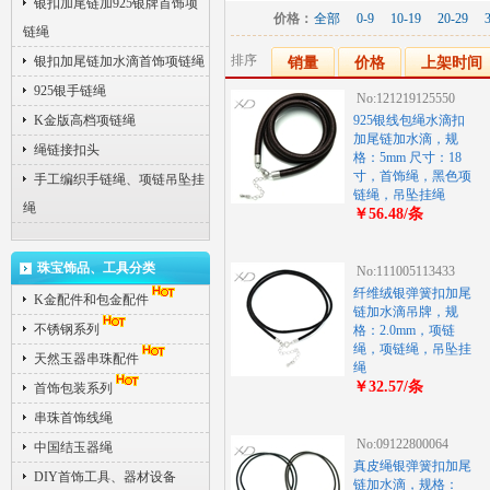
银扣加尾链加925银牌首饰项
价格：
全部
0-9
10-19
20-29
链绳
排序
银扣加尾链加水滴首饰项链绳
销量
价格
上架时间
925银手链绳
No:121219125550
K金版高档项链绳
925银线包绳水滴扣
加尾链加水滴，规
绳链接扣头
格：5mm 尺寸：18
寸，首饰绳，黑色项
手工编织手链绳、项链吊坠挂
链绳，吊坠挂绳
绳
￥56.48/条
珠宝饰品、工具分类
No:111005113433
纤维绒银弹簧扣加尾
K金配件和包金配件
链加水滴吊牌，规
不锈钢系列
格：2.0mm，项链
绳，项链绳，吊坠挂
天然玉器串珠配件
绳
￥32.57/条
首饰包装系列
串珠首饰线绳
No:09122800064
中国结玉器绳
真皮绳银弹簧扣加尾
DIY首饰工具、器材设备
链加水滴，规格：