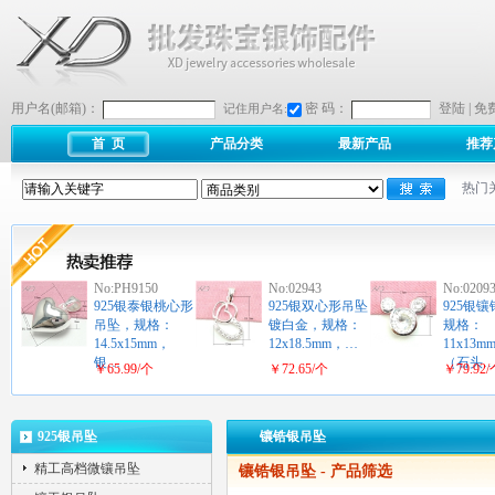
用户名(邮箱)：
密 码：
登陆
|
免
记住用户名:
首 页
产品分类
最新产品
推荐
热门
No:PH9150
No:02943
No:0209
925银泰银桃心形
925银双心形吊坠
925银
吊坠，规格：
镀白金，规格：
规格：
14.5x15mm，
12x18.5mm，…
11x13m
银…
（石头
￥65.99/个
￥72.65/个
￥79.92
925银吊坠
镶锆银吊坠
精工高档微镶吊坠
镶锆银吊坠
- 产品筛选