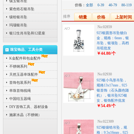
镶玉银吊坠
价格：
全部
0-39
40-79
80-119
紫色锆石银吊坠
排序
镶锆银吊坠
销量
价格
上架时间
玛瑙银吊坠
No:02859
925银圆形吊坠镀白
银12生肖吊坠和12星座
金，规格：6mm，银
吊坠，银项坠，高档
吊咀批发
珠宝饰品、工具分类
￥44.80/个
K金配件和包金配件
不锈钢系列
No:02930
天然玉器串珠配件
925银小鸟形吊坠，
首饰包装系列
规格13x17mm，925
银首饰（石头颜色随
串珠首饰线绳
机），银吊坠925银
中国结玉器绳
女，银饰配件批发
￥54.49/个
DIY首饰工具、器材设备
施家水晶（不锈钢）
No:022309
925银镶锆吊坠，规
格：9.5x16mm，925