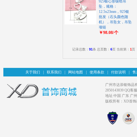
925银心形镶锆吊
坠，规格：
12.5x23mm，925银
批发（石头颜色随
机），吊坠女，吊坠
项链
￥98.08/个
记录总数：
91
条 总页数：
6
页 当前第：
1
页
关于我们
|
联系我们
|
网站地图
|
使用条款
|
付款说明
|
售
广州市达添银饰品有限公司旗
2850143839 QQ客服
地址:中国 广东 广
版权所有：XD首饰