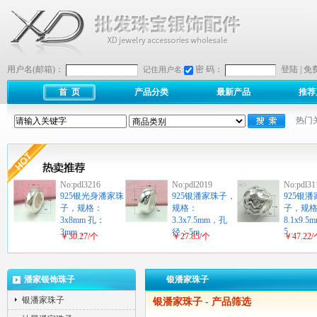
用户名(邮箱)：
密 码：
登陆
|
免
记住用户名:
首 页
产品分类
最新产品
推荐
热门
No:pdl3216
No:pdl2019
No:pdl31
925银光身潘家珠
925银潘家珠子，
925银
子，规格：
规格：
子，规
3x8mm 孔：
3.3x7.5mm，孔
8.1x9.
5…
3mm，…
径：5m…
￥30.27/个
￥27.85/个
￥47.22
潘家银饰珠子
银潘家珠子
银潘家珠子
银潘家珠子
- 产品筛选