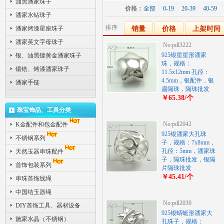
油黑潘家珠子
价格：
全部
0-19
20-39
40-59
潘家水钻珠子
排序
潘家烤漆星座珠子
销量
价格
上架时间
潘家英文字母珠子
No:pdl3222
925银星星形潘家
银、油黑镀黄金潘家珠子
珠，规格：
镶锆、烤漆潘家珠子
11.5x12mm 孔径：
4.5mm，银配件，银
潘家手链
扁隔珠，隔珠批发
￥65.38/个
珠宝饰品、工具分类
No:pdl2042
K金配件和包金配件
925银潘家大孔珠
不锈钢系列
子，规格：7x8mm，
孔径：5mm，潘家珠
天然玉器串珠配件
子，隔珠批发，银隔
首饰包装系列
片隔珠批发
￥45.41/个
串珠首饰线绳
中国结玉器绳
No:pdl2039
DIY首饰工具、器材设备
925银蜻蜓形潘家大
施家水晶（不锈钢）
孔珠子，规格：