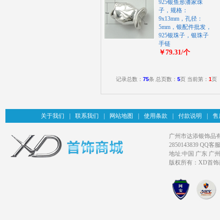
925银鱼形潘家珠
子，规格：
9x13mm，孔径：
5mm，银配件批发，
925银珠子，银珠子
手链
￥79.31/个
记录总数：
75
条 总页数：
5
页 当前第：
1
页
关于我们
|
联系我们
|
网站地图
|
使用条款
|
付款说明
|
售
广州市达添银饰品有限公司旗
2850143839 QQ客服
地址:中国 广东 广
版权所有：XD首饰