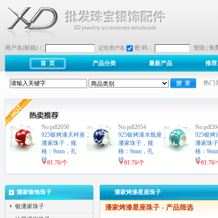
用户名(邮箱)：
密 码：
登陆
|
免
记住用户名:
首 页
产品分类
最新产品
推荐
热门
No:pdl2050
No:pdl2054
No:pdl20
925银烤漆天秤座
925银烤漆水瓶座
925银
潘家珠子，规
潘家珠子，规
潘家珠
格：9mm，孔
格：9mm，孔
格：9m
径…
径…
径…
￥61.76/个
￥61.76/个
￥61.76
潘家银饰珠子
潘家烤漆星座珠子
银潘家珠子
潘家烤漆星座珠子
- 产品筛选