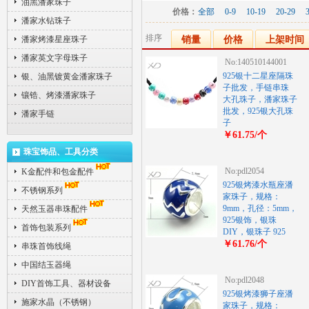
油黑潘家珠子
价格：
全部
0-9
10-19
20-29
潘家水钻珠子
排序
潘家烤漆星座珠子
销量
价格
上架时间
潘家英文字母珠子
No:140510144001
925银十二星座隔珠
银、油黑镀黄金潘家珠子
子批发，手链串珠
镶锆、烤漆潘家珠子
大孔珠子，潘家珠子
批发，925银大孔珠
潘家手链
子
￥61.75/个
珠宝饰品、工具分类
No:pdl2054
K金配件和包金配件
925银烤漆水瓶座潘
不锈钢系列
家珠子，规格：
9mm，孔径：5mm，
天然玉器串珠配件
925银饰，银珠
首饰包装系列
DIY，银珠子 925
￥61.76/个
串珠首饰线绳
中国结玉器绳
No:pdl2048
DIY首饰工具、器材设备
925银烤漆狮子座潘
施家水晶（不锈钢）
家珠子，规格：