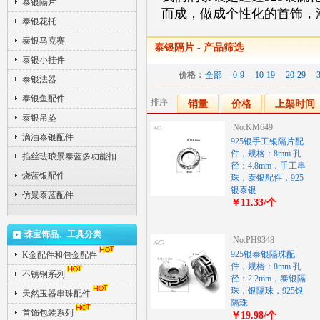
泰银隔片
而成，做成个性化的首饰，
泰银花托
泰银马克赛
泰银隔片
- 产品筛选
泰银小挂件
价格：
全部
0-9
10-19
20-29
泰银法器
泰银鱼配件
排序
销量
价格
上架时间
泰银吊坠
No:KM649
滴油泰银配件
925银手工银隔片配
件，规格：8mm 孔
掐丝珐琅景泰蓝多功能扣
径：4.8mm，手工串
烧蓝银配件
珠，泰银配件，925
银泰银
仿景泰蓝配件
￥11.33/个
珠宝饰品、工具分类
No:PH9348
925银泰银隔珠配
K金配件和包金配件
件，规格：8mm 孔
不锈钢系列
径：2.2mm，泰银隔
珠，银隔珠，925银
天然玉器串珠配件
隔珠
首饰包装系列
￥19.98/个