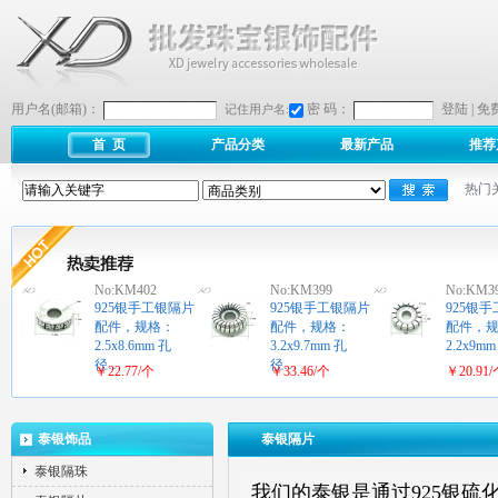
用户名(邮箱)：
密 码：
登陆
|
免
记住用户名:
首 页
产品分类
最新产品
推荐
热门
No:KM402
No:KM399
No:KM3
925银手工银隔片
925银手工银隔片
925银
配件，规格：
配件，规格：
配件，
2.5x8.6mm 孔
3.2x9.7mm 孔
2.2x9m
径…
径…
￥22.77/个
￥33.46/个
￥20.91
泰银饰品
泰银隔片
泰银隔珠
我们的泰银是通过925银