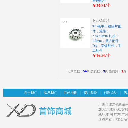
泰银配件
￥20.91/个
No:KM394
925银手工银隔片配
件，规格：
2.5x7.9mm 孔径：
1.8mm，复古配件
Diy，泰银配件，手
工配件
￥16.26/个
记录总数：
54
条 总页数：
3
页 当前第：
1
页
关于我们
|
联系我们
|
网站地图
|
使用条款
|
付款说明
|
售
广州市达添银饰品有限公司旗
2850143839 QQ客服
地址:中国 广东 广
版权所有：XD首饰