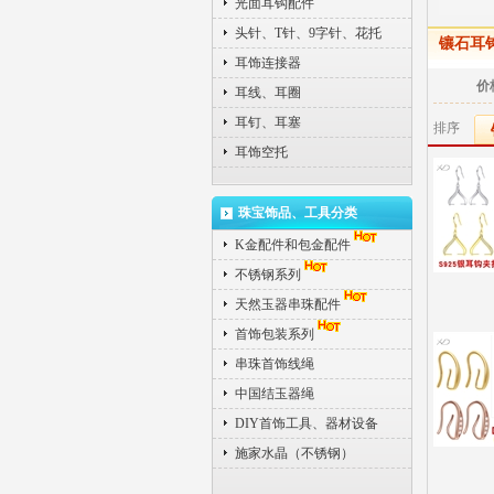
光面耳钩配件
头针、T针、9字针、花托
镶石耳
耳饰连接器
价
耳线、耳圈
耳钉、耳塞
排序
耳饰空托
珠宝饰品、工具分类
K金配件和包金配件
不锈钢系列
天然玉器串珠配件
首饰包装系列
串珠首饰线绳
中国结玉器绳
DIY首饰工具、器材设备
施家水晶（不锈钢）