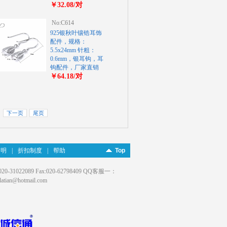
￥32.08/对
No:C614
925银秋叶镶锆耳饰
配件，规格：
5.5x24mm 针粗：
0.6mm，银耳钩，耳
钩配件，厂家直销
￥64.18/对
下一页
尾页
申明
|
折扣制度
|
帮助
Top
022089 Fax:020-62798409 QQ客服一：
an@hotmail.com