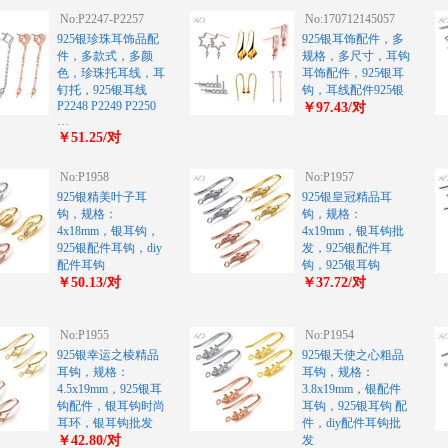
No:P2247-P2257
No:170712145057
925银珍珠耳饰品配
925银耳饰配件，多
件，多款式，多颜
规格，多尺寸，耳钩
色，珍珠托耳线，耳
耳饰配件，925银耳
钉托，925银耳线
钩，耳线配件925银
P2248 P2249 P2250
￥97.43/对
…
￥51.25/对
No:P1958
No:P1957
925银精美叶子耳
925银皇冠精品耳
钩，规格：
钩，规格：
4x18mm，银耳钩，
4x19mm，银耳钩批
925银配件耳钩，diy
发，925银配件耳
配件耳钩
钩，925银耳钩
￥50.13/对
￥37.72/对
No:P1955
No:P1954
925银幸运之棱精品
925银天使之心粗品
耳钩，规格：
耳钩，规格：
4.5x19mm，925银耳
3.8x19mm，银配件
钩配件，银耳钩时尚
耳钩，925银耳钩 配
耳环，银耳钩批发
件，diy配件耳钩批
￥42.80/对
发