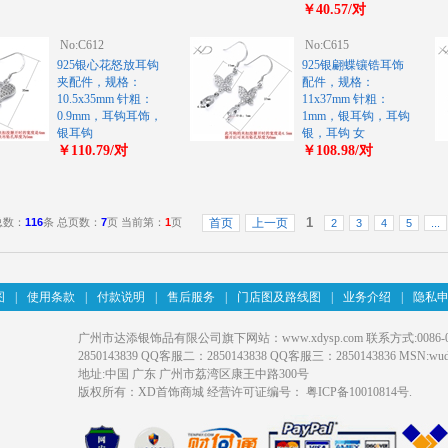
￥40.57/对
No:C612
No:C615
925银心花怒放耳钩
925银翩蝶镶锆耳饰
夹配件，规格：
配件，规格：
10.5x35mm 针粗：
11x37mm 针粗：
0.9mm，耳钩耳饰，
1mm，银耳钩，耳钩
银耳钩
银，耳钩 女
￥110.79/对
￥108.98/对
1
总数：
116
条 总页数：
7
页 当前第：
1
页
首页
上一页
2
3
4
5
...
图
|
使用条款
|
付款说明
|
售后服务
|
门店图及路线图
|
业务介绍
|
隐私
广州市达添银饰品有限公司旗下网站：www.xdysp.com 联系方式:0086-020-31
2850143839 QQ客服二：2850143838 QQ客服三：2850143836 MSN:wudati
地址:中国 广东 广州市荔湾区康王中路300号
版权所有：XD首饰商城 经营许可证编号：
粤ICP备10010814号
.