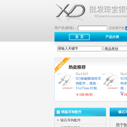
用户名(邮箱)：
记住用户名:
首 页
产品分类
No:C615
No:
925银翩蝶镶锆耳
92
饰配件，规格：
钩
11x37mm 针粗…
格：
针
￥108.98/对
￥10
韩版耳饰配件
镶石
镶石耳钩配件
用于