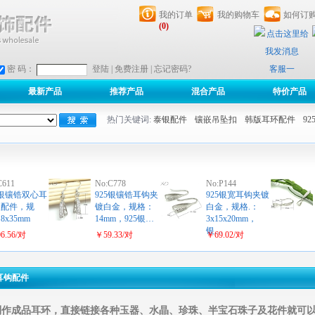
我的订单
我的购物车
如何订
(0)
客服一
密 码：
登陆
|
免费注册
|
忘记密码?
最新产品
推荐产品
混合产品
特价产品
热门关键词:
泰银配件
镶嵌吊坠扣
韩版耳环配件
9
C611
No:C778
No:P144
5银镶锆双心耳
925银镶锆耳钩夹
925银宽耳钩夹镀
夹配件，规
镀白金，规格：
白金，规格.：
8x35mm
14mm，925银…
3x15x20mm，
…
银…
6.56/对
￥59.33/对
￥69.02/对
耳钩配件
制作成品耳环，直接链接各种玉器、水晶、珍珠、半宝石珠子及花件就可