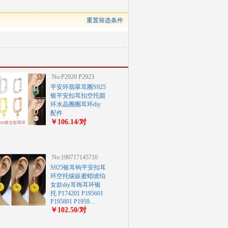
重置筛选条件
No:P2920 P2923
平安环翡翠耳圈S925
银平安扣耳扣空托圆
环水晶圈圈耳环diy
配件
￥106.14/对
No:190717145710
S925银耳钩平安扣耳
环空托镶嵌蜜蜡琥珀
女款diy耳饰耳环银
托 P174201 P195601
P195801 P1959…
￥102.50/对