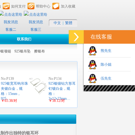
购
如何支付
帮助中心
加入收藏
中文
|
繁體
客服二
客服三
在线客服
联系我们
熊先生
25银项链
925银吊坠
擦银布
陈小姐
伍先生
No:P139
No:P134
925银宽耳钩吊珠
925银镶钻方形耳
夹镀白金，规
钉镀白金，规
格：15mm，
格：
925…
3x12x23mm…
￥65.38/对
￥58.12/对
以制作出独特的银耳环