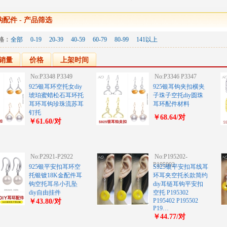
钩配件
- 产品筛选
格：
全部
0-19
20-39
40-59
60-79
80-99
141以上
销量
价格
上架时间
No:P3348 P3349
No:P3346 P3347
925银耳环空托女diy
925银耳钩夹扣横夹
琥珀蜜蜡松石耳环托
子珠子空托diy圆珠
耳环耳钩珍珠流苏耳
耳环配件材料
钉托
￥68.64/对
￥61.60/对
No:P2921-P2922
No:P195202-
P195902
925银平安扣耳环空
S925银平安扣耳线耳
托银镀18K金配件耳
环耳夹空托长款简约
钩空托耳吊小孔坠
diy耳链耳钩平安扣
diy自由挂件
空托 P195302
P195402 P195502
￥43.80/对
P19…
￥44.77/对