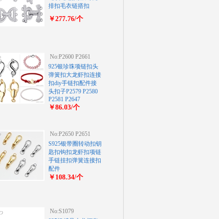
排扣毛衣链搭扣
￥277.76/个
No:P2600 P2661
925银珍珠项链扣头
弹簧扣大龙虾扣连接
扣diy手链扣配件接
头扣子P2579 P2580
P2581 P2647
￥86.03/个
No:P2650 P2651
S925银带圈转动扣钥
匙扣钩扣龙虾扣项链
手链挂扣弹簧连接扣
配件
￥108.34/个
No:S1079