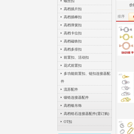
螺丝扣
价
高档插片扣
排序
高档插棒扣
高档弹簧扣
高档卡位扣
高档磁铁扣
高档多排扣
前置扣、活动扣
花式前置扣
多功能前置扣、链扣连接器配
件
流苏配件
镶锆连接器配件
高档银吊饰
高档锆石连接器配件(需订购)
OT扣