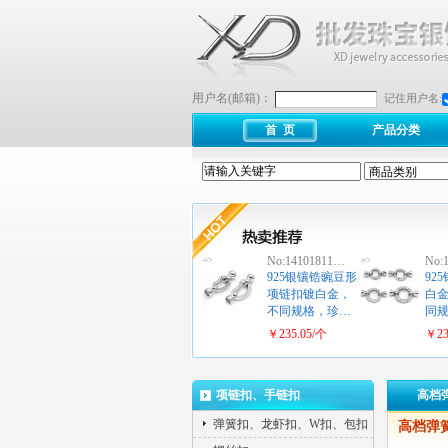
用户名(邮箱)：
记住用户名:
首 页
产品分类
No:14101811…
No:
925银镶锆豌豆形
92
项链扣镀白金，
白
不同规格，珍…
同规
￥235.05/个
￥23
项链扣、手链扣
高档
弹簧扣、龙虾扣、W扣、包扣
高档弹