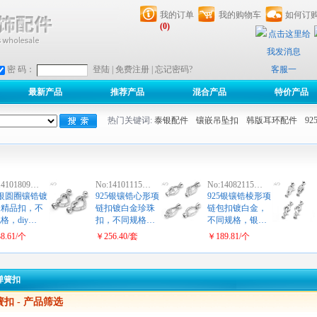
我的订单
我的购物车
如何订
(0)
客服一
密 码：
登陆
|
免费注册
|
忘记密码?
最新产品
推荐产品
混合产品
特价产品
热门关键词:
泰银配件
镶嵌吊坠扣
韩版耳环配件
9
14101809…
No:14101115…
No:14082115…
5银圆圈镶锆镀
925银镶锆心形项
925银镶锆棱形项
金精品扣，不
链扣镀白金珍珠
链包扣镀白金，
格，diy…
扣，不同规格…
不同规格，银…
8.61/个
￥256.40/套
￥189.81/个
弹簧扣
簧扣
- 产品筛选