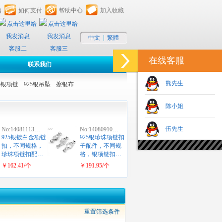
购
如何支付
帮助中心
加入收藏
中文
|
繁體
客服二
客服三
在线客服
联系我们
熊先生
25银项链
925银吊坠
擦银布
陈小姐
伍先生
No:14081113…
No:14080910…
925银镀白金项链
925银珍珠项链扣
扣，不同规格，
子配件，不同规
珍珠项链扣配…
格，银项链扣…
￥162.41/个
￥191.95/个
重置筛选条件