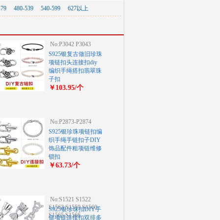
479
480-539
540-599
627以上
No:P3042 P3043
S925银复古做旧珍珠
项链扣头连接扣diy
编织手绳搭扣翡翠珠
子扣
￥103.95/个
No:P2873-P2874
S925银珍珠项链扣编
织手绳手链扣子DIY
饰品配件粗项链维修
锁扣
￥63.73/个
No:S1521 S1522
S1563 S1559 S1560
S925银珍珠扣DIY手
S1565 S1566
链项链连接扣双排多