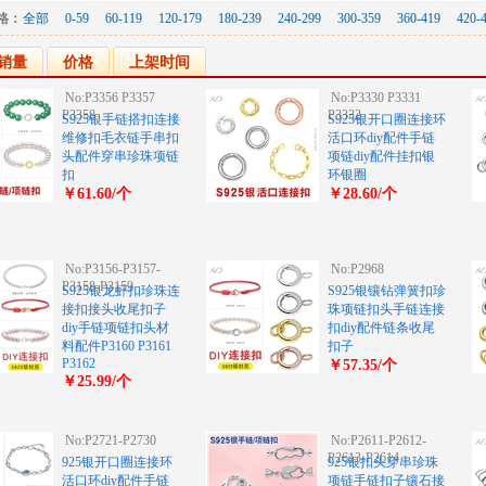
格：
全部
0-59
60-119
120-179
180-239
240-299
300-359
360-419
420-
销量
价格
上架时间
No:P3356 P3357
No:P3330 P3331
P3358
P3332
S925银手链搭扣连接
S925银开口圈连接环
维修扣毛衣链手串扣
活口环diy配件手链
头配件穿串珍珠项链
项链diy配件挂扣银
扣
环银圈
￥61.60/个
￥28.60/个
No:P3156-P3157-
No:P2968
P3158-P3159
S925银龙虾扣珍珠连
S925银镶钻弹簧扣珍
接扣接头收尾扣子
珠项链扣头手链连接
diy手链项链扣头材
扣diy配件链条收尾
料配件P3160 P3161
扣子
P3162
￥57.35/个
￥25.99/个
No:P2721-P2730
No:P2611-P2612-
P2613-P2614
925银开口圈连接环
925银扣头穿串珍珠
活口环diy配件手链
项链手链扣子镶石接