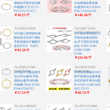
项链扣手绳件挂扣银
头扣维修收尾连接
环银圈P2722 P2723
diy配件P2615-P2616-
P2724 P2725 P27…
P2617-P2618-P26…
￥30.27/个
￥146.58/个
No:P2653-P2656
No:S1007 S1010
S1479 S1480 SA972
S925银心形弹簧扣保
S925银珍珠项链扣子
险扣安全扣DIY项链
手链扣连接扣搭扣
手链连接扣子椭圆方
diy手工固定毛衣链
形扣P2654 P2655
扣头 S1005 S1482
S1006 S1009
￥95.59/个
S1168…
￥224.36/个
No:P2605 P2506
No:P2638 P2639
P2607 P2608
P2640 P2641
s925银开口圈连接环
穿串珍珠项链扣S925
活口环diy配件手链
银手链搭扣连接维修
项链diy配件挂扣银
扣毛衣链手串扣头配
环银圈 P2642 P2543
件 S1181 S1180 S820
P2644 P2645 P2…
S821 P3174…
￥57.53/个
￥60.72/个
No:191118094627
No:191115155606