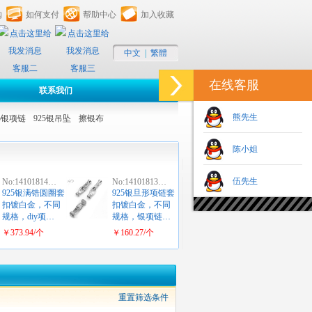
购
如何支付
帮助中心
加入收藏
中文
|
繁體
客服二
客服三
在线客服
联系我们
熊先生
25银项链
925银吊坠
擦银布
陈小姐
伍先生
No:14101814…
No:14101813…
925银满锆圆圈套
925银旦形项链套
扣镀白金，不同
扣镀白金，不同
规格，diy项…
规格，银项链…
￥373.94/个
￥160.27/个
重置筛选条件