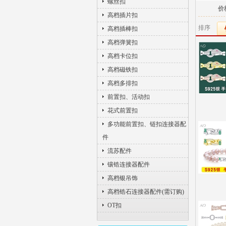
螺丝扣
价
高档插片扣
排序
高档插棒扣
高档弹簧扣
高档卡位扣
高档磁铁扣
高档多排扣
前置扣、活动扣
花式前置扣
多功能前置扣、链扣连接器配
件
流苏配件
镶锆连接器配件
高档银吊饰
高档锆石连接器配件(需订购)
OT扣