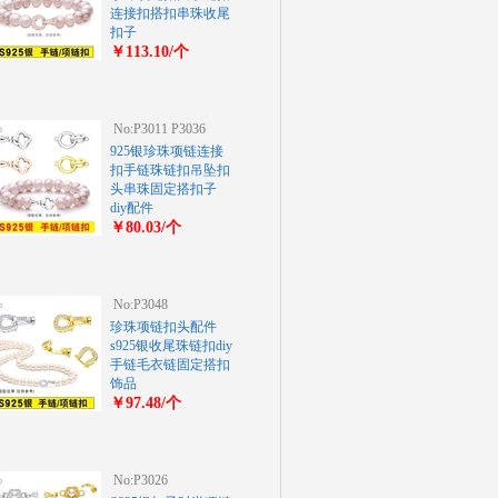
连接扣搭扣串珠收尾
扣子
￥113.10/个
No:P3011 P3036
925银珍珠项链连接
扣手链珠链扣吊坠扣
头串珠固定搭扣子
diy配件
￥80.03/个
No:P3048
珍珠项链扣头配件
s925银收尾珠链扣diy
手链毛衣链固定搭扣
饰品
￥97.48/个
No:P3026