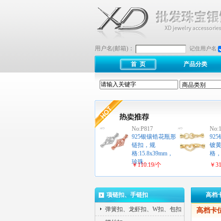
用户名(邮箱)：
记住用户名:
首 页
产品分类
No:P817
No:
925银镶锆花瓶形
92
链扣，规
镀
格:15.8x39mm，
格
珍珠…
￥110.19/个
￥31
项链扣、手链扣
高档
弹簧扣、龙虾扣、W扣、包扣
高档卡