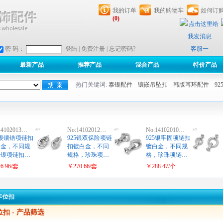
我的订单
我的购物车
如何订
(0)
客服一
密 码：
登陆
|
免费注册
|
忘记密码?
最新产品
推荐产品
混合产品
特价产品
热门关键词:
泰银配件
镶嵌吊坠扣
韩版耳环配件
9
14102013…
No:14102012…
No:14102010…
5银镶锆项链扣
925银双保险项链
925银牢固项链扣
黄金，不同规
扣镀白金，不同
镀白金，不同规
，银项链扣…
规格，珍珠项…
格，珍珠项链…
6.96/套
￥270.66/套
￥288.47/个
卡位扣
位扣
- 产品筛选