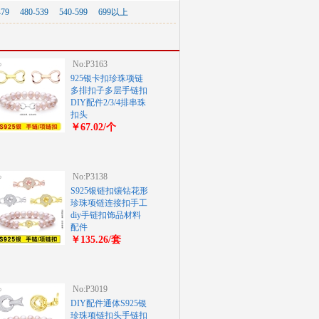
479
480-539
540-599
699以上
No:P3163
925银卡扣珍珠项链
多排扣子多层手链扣
DIY配件2/3/4排串珠
扣头
￥67.02/个
No:P3138
S925银链扣镶钻花形
珍珠项链连接扣手工
diy手链扣饰品材料
配件
￥135.26/套
No:P3019
DIY配件通体S925银
珍珠项链扣头手链扣