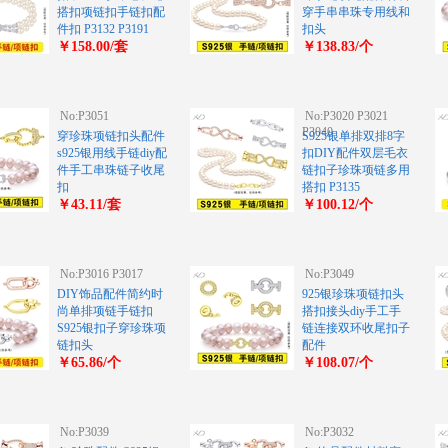
搭扣项链扣手链扣配
穿手串串珠专用线和
件扣 P3132 P3191
扣头
￥158.00/套
￥138.83/个
No:P3051
No:P3020 P3021
P3040
穿珍珠项链扣头配件
S925银单排双排8字
s925银用线手链diy配
扣DIY配件双层毛衣
件手工串珠链子收尾
链扣子珍珠项链多用
扣
搭扣 P3135
￥43.11/套
￥100.12/个
No:P3016 P3017
No:P3049
DIY饰品配件简约时
925银珍珠项链扣头
尚单排项链手链扣
搭扣接头diy手工手
S925银扣子穿珍珠项
链连接双环收尾扣子
链扣头
配件
￥65.86/个
￥108.07/个
No:P3039
No:P3032