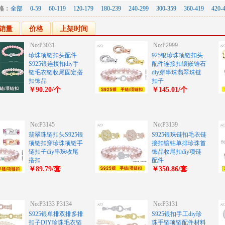
格：
全部
0-59
60-119
120-179
180-239
240-299
300-359
360-419
420-
销量
价格
上架时间
No:P3031
No:P2999
珍珠项链扣头配件
925银珍珠项链扣头
S925银连接扣diy手
配件连接扣镶嵌锆石
链毛衣链收尾固定搭
diy穿串珠翡翠珠链
扣饰品
扣子
￥90.20/个
￥145.01/个
No:P3145
No:P3139
翡翠珠链扣头S925银
S925银珠链扣毛衣链
项链扣穿珍珠项链手
接扣镶钻单排珍珠首
链扣子diy串珠收尾
饰品收尾扣diy项链
搭扣
配件
￥89.79/套
￥350.86/套
No:P3133 P3134
No:P3131
S925银单排双排多排
S925银扣手工diy珍
扣子DIY珍珠毛衣链
珠手链项链配件材料