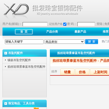
用户名(邮箱)：
密 码：
登陆
|
免
记住用户名:
首 页
产品分类
最新产品
推荐
热门
吊坠托配件
掐丝珐琅景泰蓝吊坠空托配件
镶嵌吊坠空托配件
掐丝珐琅景泰蓝吊坠空托配件
- 产品
掐丝珐琅景泰蓝吊坠空托配件
排序
销量
价格
上架时间
珠宝饰品、工具分类