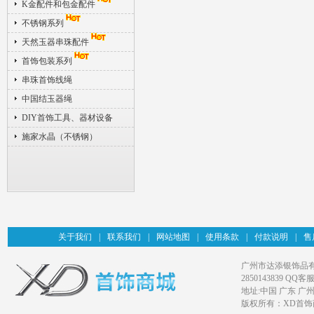
K金配件和包金配件
不锈钢系列
天然玉器串珠配件
首饰包装系列
串珠首饰线绳
中国结玉器绳
DIY首饰工具、器材设备
施家水晶（不锈钢）
关于我们
|
联系我们
|
网站地图
|
使用条款
|
付款说明
|
售
广州市达添银饰品有限公司旗
2850143839 QQ客服
地址:中国 广东 广
版权所有：XD首饰