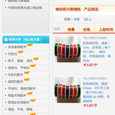
钢丝线与黄铜线
中国结线绳与进口饰品绳
钢丝线与黄铜线
- 产品筛选
价格：
全部
5以上
排序
销量
价格
上架时间
No:100922110649
银饰分类（保证银含量）
彩色铜丝线，规格：
其他银饰配件
1mm，首饰线（每个
约2.5米），铜丝
吊坠扣
线，串珠铜丝线，铜
丝diy
珠子、隔珠、花托
￥3.87/个
项链扣、手链扣
吊坠托配件
No:100922104431
戒指托配件
彩色铜丝线，规格：
0.6mm，DIY手工线
手链托、项链托配件
（每个约6.5米），
韩版耳饰配件
铜丝线 diy 材料，串
珠材料
香港款珍珠配件
￥3.87/个
项链、手链、脚链