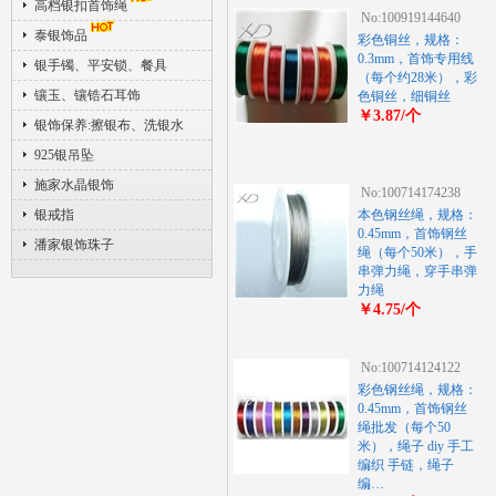
高档银扣首饰绳
No:100919144640
泰银饰品
彩色铜丝，规格：
0.3mm，首饰专用线
银手镯、平安锁、餐具
（每个约28米），彩
镶玉、镶锆石耳饰
色铜丝，细铜丝
￥3.87/个
银饰保养:擦银布、洗银水
925银吊坠
施家水晶银饰
No:100714174238
银戒指
本色钢丝绳，规格：
0.45mm，首饰钢丝
潘家银饰珠子
绳（每个50米），手
串弹力绳，穿手串弹
力绳
￥4.75/个
No:100714124122
彩色钢丝绳，规格：
0.45mm，首饰钢丝
绳批发（每个50
米），绳子 diy 手工
编织 手链，绳子
编…