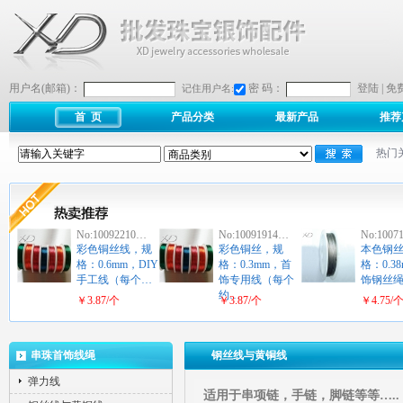
用户名(邮箱)：
密 码：
登陆
|
免
记住用户名:
首 页
产品分类
最新产品
推荐
热门
No:10092210…
No:10091914…
No:1007
彩色铜丝线，规
彩色铜丝，规
本色钢
格：0.6mm，DIY
格：0.3mm，首
格：0.3
手工线（每个…
饰专用线（每个
饰钢丝
约…
￥3.87/个
￥3.87/个
￥4.75/
串珠首饰线绳
钢丝线与黄铜线
弹力线
适用于串项链，手链，脚链等等…..