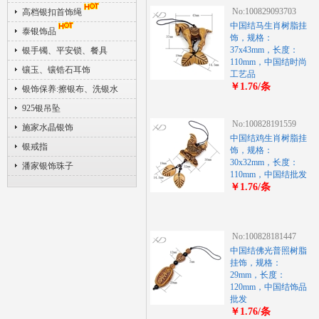
No:100829093703
高档银扣首饰绳
中国结马生肖树脂挂
泰银饰品
饰，规格：
37x43mm，长度：
银手镯、平安锁、餐具
110mm，中国结时尚
镶玉、镶锆石耳饰
工艺品
￥1.76/条
银饰保养:擦银布、洗银水
925银吊坠
No:100828191559
施家水晶银饰
中国结鸡生肖树脂挂
银戒指
饰，规格：
30x32mm，长度：
潘家银饰珠子
110mm，中国结批发
￥1.76/条
No:100828181447
中国结佛光普照树脂
挂饰，规格：
29mm，长度：
120mm，中国结饰品
批发
￥1.76/条