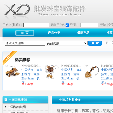
用户名(邮箱)：
密 码：
登陆
|
免
记住用户名:
首 页
产品分类
最新产品
推荐
热门
No:10082909…
No:10082909…
No:1008
中国结虎生肖树
中国结龙生肖树
中国结
脂挂饰，规格：
脂挂饰，规格：
挂饰，
20x49mm，长
33x40mm，长
26x28
度…
度…
度：…
￥1.76/条
￥1.76/条
￥1.76/
中国结玉器绳
中国结树脂挂饰
中国结项链绳
适用于挂手机，汽车，背包，钥匙