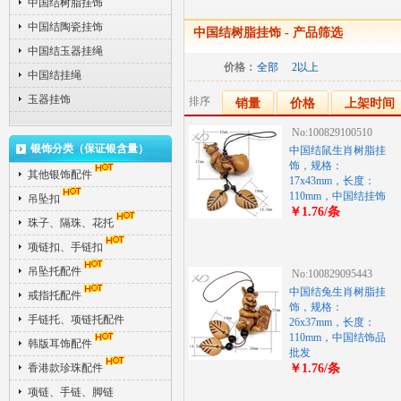
中国结树脂挂饰
中国结陶瓷挂饰
中国结树脂挂饰
- 产品筛选
中国结玉器挂绳
价格：
全部
2以上
中国结挂绳
玉器挂饰
排序
销量
价格
上架时间
No:100829100510
银饰分类（保证银含量）
中国结鼠生肖树脂挂
饰，规格：
其他银饰配件
17x43mm，长度：
110mm，中国结挂饰
吊坠扣
￥1.76/条
珠子、隔珠、花托
项链扣、手链扣
吊坠托配件
No:100829095443
中国结兔生肖树脂挂
戒指托配件
饰，规格：
手链托、项链托配件
26x37mm，长度：
110mm，中国结饰品
韩版耳饰配件
批发
香港款珍珠配件
￥1.76/条
项链、手链、脚链