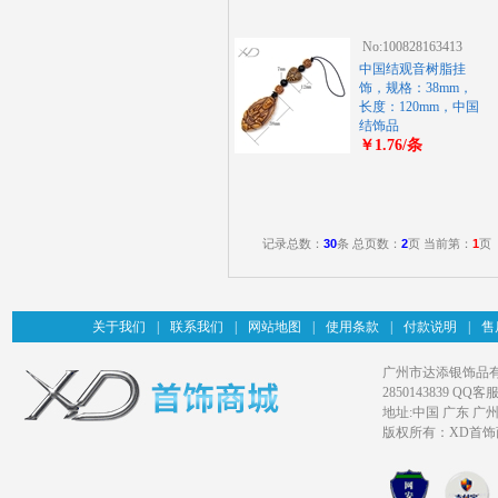
No:100828163413
中国结观音树脂挂
饰，规格：38mm，
长度：120mm，中国
结饰品
￥1.76/条
记录总数：
30
条 总页数：
2
页 当前第：
1
页
关于我们
|
联系我们
|
网站地图
|
使用条款
|
付款说明
|
售
广州市达添银饰品有限公司旗
2850143839 QQ客服
地址:中国 广东 广
版权所有：XD首饰