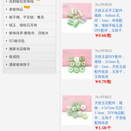
高档银扣首饰绳
No:PF8030
泰银饰品
天然玉石手工配件，
规格：4x8mm 孔
银手镯、平安锁、餐具
径：1mm，串珠配
镶玉、镶锆石耳饰
珠，项链手链玉器
DIY配件，玉珠子
银饰保养:擦银布、洗银水
￥0.66/粒
925银吊坠
施家水晶银饰
No:PF8024
银戒指
天然玉器DIY配件，
规格：2x5mm 孔
潘家银饰珠子
径：1mm，天然玉器
配件批发，玉珠子，
玉珠批发
￥0.79/粒
No:PF8021
天然玉石配件，规
格：4.5x7mm 孔径：
1.5mm，DIY饰品配
件，玉珠子，手里链
配珠批发
￥1.58/个