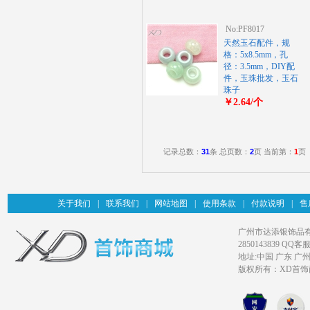
No:PF8017
天然玉石配件，规
格：5x8.5mm，孔
径：3.5mm，DIY配
件，玉珠批发，玉石
珠子
￥2.64/个
记录总数：
31
条 总页数：
2
页 当前第：
1
页
关于我们
|
联系我们
|
网站地图
|
使用条款
|
付款说明
|
售
广州市达添银饰品有限公司旗
2850143839 QQ客服
地址:中国 广东 广
版权所有：XD首饰