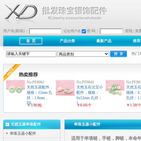
用户名(邮箱)：
密 码：
登陆
|
免
记住用户名:
首 页
产品分类
最新产品
推荐
热门
No:PF8061
No:PF8041
No:PF80
天然玉器配件，
天然玉石元宝小
天然玉
规格：12mm 孔
配件，规格：
规格：4.
径：1.8mm，
6x12mm 孔径：
孔径：1.
DI…
1…
…
￥3.96/粒
￥6.60/个
￥1.58/
天然玉器串珠配件
串珠玉器小配件
串珠玉器小配件
适用于串项链，手链，脚链，本命年