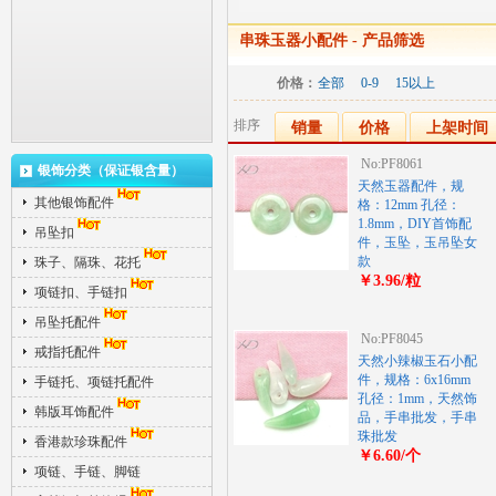
串珠玉器小配件
- 产品筛选
价格：
全部
0-9
15以上
排序
销量
价格
上架时间
No:PF8061
银饰分类（保证银含量）
天然玉器配件，规
其他银饰配件
格：12mm 孔径：
1.8mm，DIY首饰配
吊坠扣
件，玉坠，玉吊坠女
款
珠子、隔珠、花托
￥3.96/粒
项链扣、手链扣
吊坠托配件
No:PF8045
戒指托配件
天然小辣椒玉石小配
件，规格：6x16mm
手链托、项链托配件
孔径：1mm，天然饰
韩版耳饰配件
品，手串批发，手串
珠批发
香港款珍珠配件
￥6.60/个
项链、手链、脚链