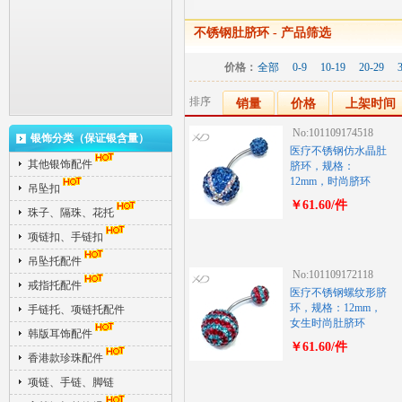
不锈钢肚脐环
- 产品筛选
价格：
全部
0-9
10-19
20-29
排序
销量
价格
上架时间
No:101109174518
银饰分类（保证银含量）
医疗不锈钢仿水晶肚
其他银饰配件
脐环，规格：
12mm，时尚脐环
吊坠扣
￥61.60/件
珠子、隔珠、花托
项链扣、手链扣
吊坠托配件
No:101109172118
戒指托配件
医疗不锈钢螺纹形脐
环，规格：12mm，
手链托、项链托配件
女生时尚肚脐环
韩版耳饰配件
￥61.60/件
香港款珍珠配件
项链、手链、脚链