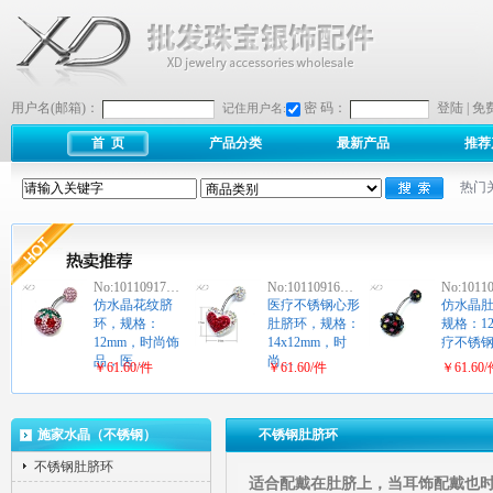
用户名(邮箱)：
密 码：
登陆
|
免
记住用户名:
首 页
产品分类
最新产品
推荐
热门
No:10110917…
No:10110916…
No:1011
仿水晶花纹脐
医疗不锈钢心形
仿水晶
环，规格：
肚脐环，规格：
规格：1
12mm，时尚饰
14x12mm，时
疗不锈
品，医…
尚…
￥61.60/件
￥61.60/件
￥61.60
施家水晶（不锈钢）
不锈钢肚脐环
不锈钢肚脐环
适合配戴在肚脐上，当耳饰配戴也时尚