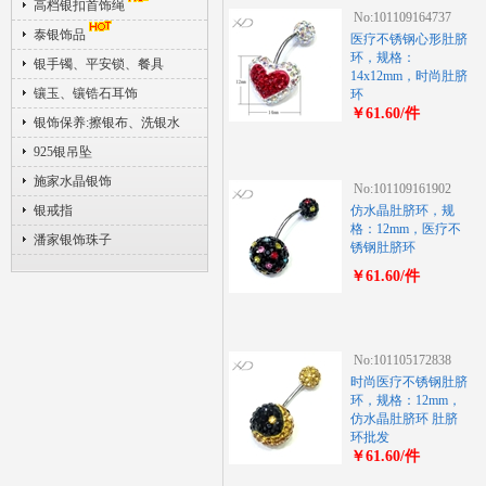
高档银扣首饰绳
No:101109164737
泰银饰品
医疗不锈钢心形肚脐
环，规格：
银手镯、平安锁、餐具
14x12mm，时尚肚脐
镶玉、镶锆石耳饰
环
￥61.60/件
银饰保养:擦银布、洗银水
925银吊坠
施家水晶银饰
No:101109161902
银戒指
仿水晶肚脐环，规
格：12mm，医疗不
潘家银饰珠子
锈钢肚脐环
￥61.60/件
No:101105172838
时尚医疗不锈钢肚脐
环，规格：12mm，
仿水晶肚脐环 肚脐
环批发
￥61.60/件