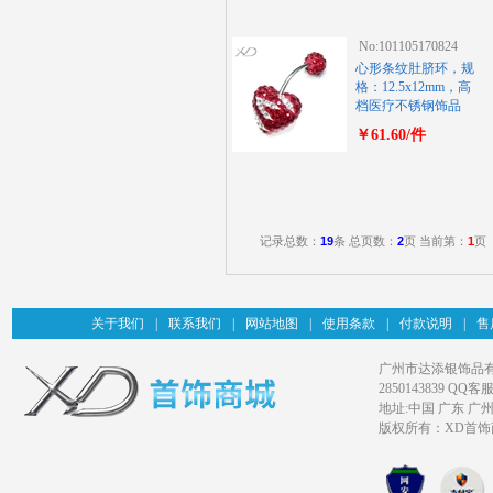
No:101105170824
心形条纹肚脐环，规
格：12.5x12mm，高
档医疗不锈钢饰品
￥61.60/件
记录总数：
19
条 总页数：
2
页 当前第：
1
页
关于我们
|
联系我们
|
网站地图
|
使用条款
|
付款说明
|
售
广州市达添银饰品有限公司旗
2850143839 QQ客服
地址:中国 广东 广
版权所有：XD首饰