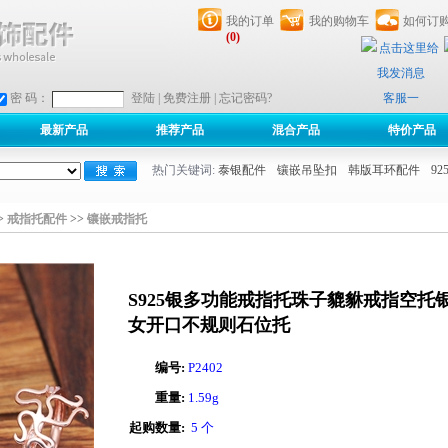
我的订单
我的购物车
如何订
(0)
客服一
密 码：
登陆
|
免费注册
|
忘记密码?
最新产品
推荐产品
混合产品
特价产品
热门关键词:
泰银配件
镶嵌吊坠扣
韩版耳环配件
9
>
戒指托配件
>>
镶嵌戒指托
S925银多功能戒指托珠子貔貅戒指空托
女开口不规则石位托
编号:
P2402
重量:
1.59g
起购数量:
5 个