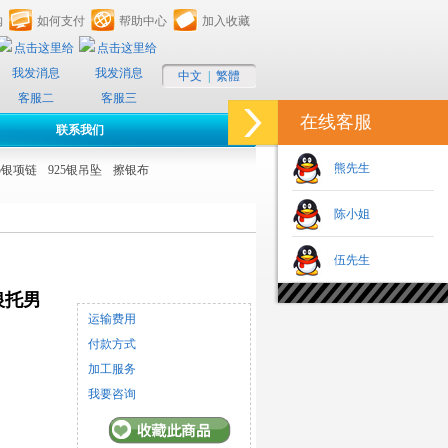
购
如何支付
帮助中心
加入收藏
中文
|
繁體
客服二
客服三
在线客服
联系我们
熊先生
25银项链
925银吊坠
擦银布
陈小姐
伍先生
银托男
运输费用
付款方式
加工服务
我要咨询