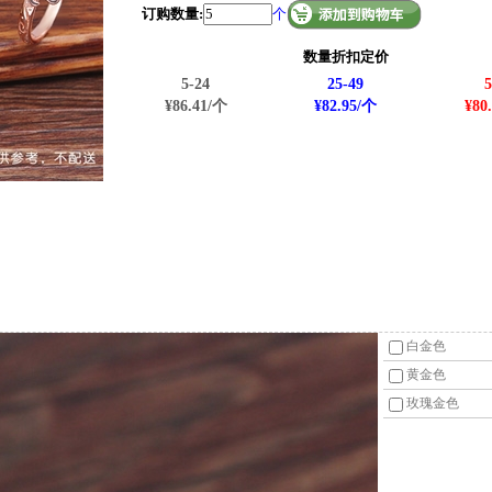
订购数量:
个
数量折扣定价
5-24
25-49
5
¥86.41/个
¥82.95/个
¥80
白金色
黄金色
玫瑰金色