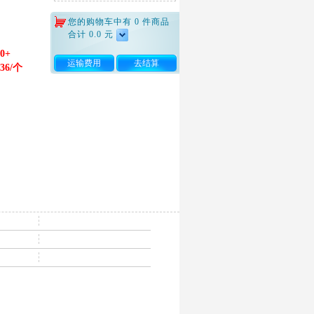
您的购物车中有
0
件商品
合计
0.0
元
0+
运输费用
去结算
.36/个