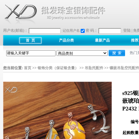
用户名(邮箱)：
密 码：
登陆
|
免
记住用户名:
首 页
产品分类
最新产品
推荐
热门
您当前位置:
首页
>>
银饰分类（保证银含量）
>>
吊坠托配件
>>
镶嵌吊坠空托配
s92
嵌琥珀蜜
P2432 
编号
起购数量