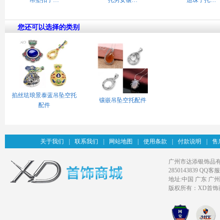
吊坠扣子…
托男女镶…
运珠子托…
您还可以选择的类别
掐丝珐琅景泰蓝吊坠空托
镶嵌吊坠空托配件
配件
关于我们
|
联系我们
|
网站地图
|
使用条款
|
付款说明
|
售
广州市达添银饰品有限公司旗
2850143839 QQ客服
地址:中国 广东 广
版权所有：XD首饰