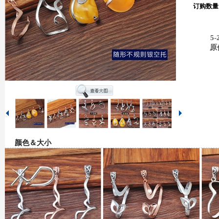
订购数量
5-
原
颜色＆大小