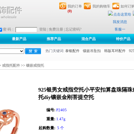
我的订单
我的购物车
如何订
(0)
客服一
密 码：
登陆
|
免费注册
|
忘记密码?
最新产品
推荐产品
混合产品
特价产品
热门关键词:
泰银配件
镶嵌吊坠扣
韩版耳环配件
9
>
戒指托配件
>>
镶嵌戒指托
925银男女戒指空托小平安扣算盘珠隔珠
托diy镶嵌金刚菩提空托
编号:
P2405
重量:
1.47g
起购数量:
5 个