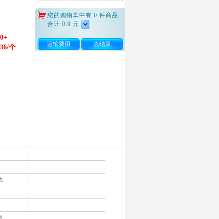
您的购物车中有
0
件商品
合计
0.0
元
0+
运输费用
去结算
.36/个
色
色