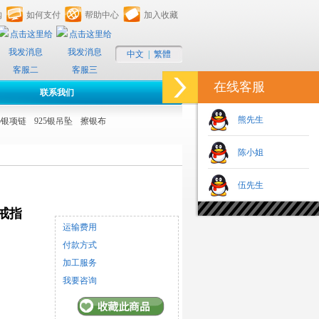
购
如何支付
帮助中心
加入收藏
中文
|
繁體
客服二
客服三
在线客服
联系我们
熊先生
25银项链
925银吊坠
擦银布
陈小姐
伍先生
戒指
运输费用
付款方式
加工服务
我要咨询