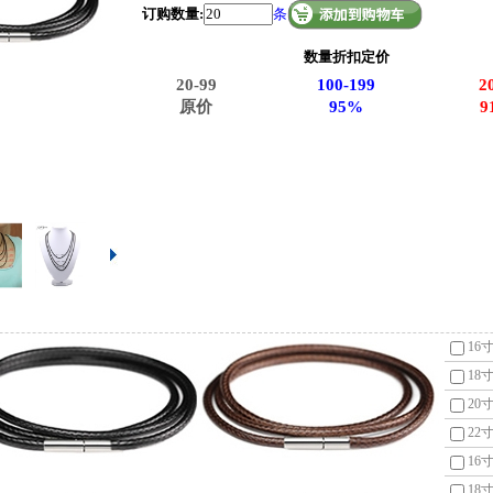
订购数量:
条
数量折扣定价
20-99
100-199
2
原价
95%
9
16寸
18寸
20寸
22寸
16寸
18寸