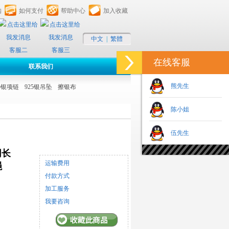
购
如何支付
帮助中心
加入收藏
中文
|
繁體
客服二
客服三
在线客服
联系我们
熊先生
25银项链
925银吊坠
擦银布
陈小姐
伍先生
同长
运输费用
绳
付款方式
加工服务
我要咨询