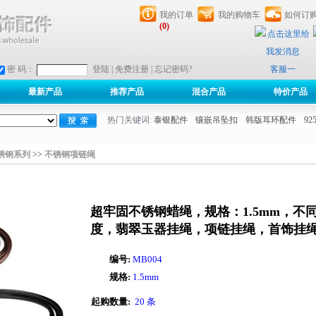
我的订单
我的购物车
如何订
(0)
客服一
密 码：
登陆
|
免费注册
|
忘记密码?
最新产品
推荐产品
混合产品
特价产品
热门关键词:
泰银配件
镶嵌吊坠扣
韩版耳环配件
9
锈钢系列
>>
不锈钢项链绳
超牢固不锈钢蜡绳，规格：1.5mm，不
度，翡翠玉器挂绳，项链挂绳，首饰挂
编号:
MB004
规格:
1.5mm
起购数量:
20 条