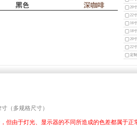
20寸
22寸
16寸
18寸
20寸
22寸
定制
22寸（多规格尺寸）
摄，但由于灯光、显示器的不同所造成的色差都属于正