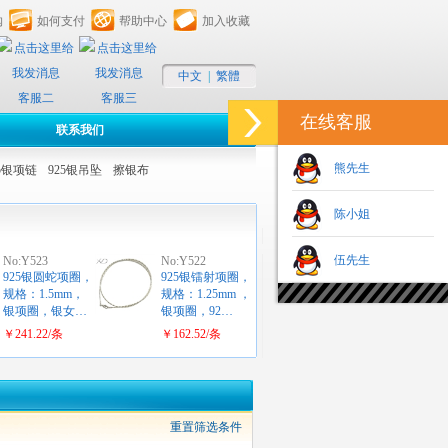
购
如何支付
帮助中心
加入收藏
中文
|
繁體
客服二
客服三
在线客服
联系我们
熊先生
25银项链
925银吊坠
擦银布
陈小姐
伍先生
No:Y523
No:Y522
925银圆蛇项圈，
925银镭射项圈，
规格：1.5mm，
规格：1.25mm ，
银项圈，银女…
银项圈，92…
￥241.22/条
￥162.52/条
重置筛选条件