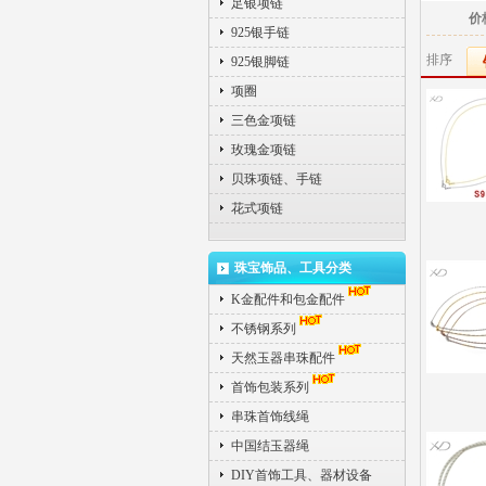
足银项链
价
925银手链
排序
925银脚链
项圈
三色金项链
玫瑰金项链
贝珠项链、手链
花式项链
珠宝饰品、工具分类
K金配件和包金配件
不锈钢系列
天然玉器串珠配件
首饰包装系列
串珠首饰线绳
中国结玉器绳
DIY首饰工具、器材设备