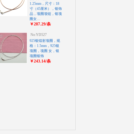
1.25mm，尺寸：18
寸（45厘米），银饰
品，项圈项链，银项
圈女…
￥287.29/条
No:YD527
925银镭射项圈，规
格：1.5mm，925银
项圈，项圈 女，银
项圈银饰
￥243.14/条