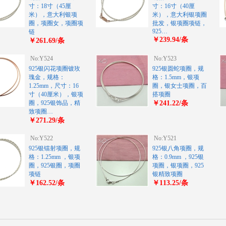
寸：18寸（45厘
寸：16寸（40厘
米），意大利银项
米），意大利银项圈
圈，项圈女，项圈项
批发，银项圈项链，
925…
链
￥239.94/条
￥261.69/条
No:Y524
No:Y523
925银闪花项圈镀玫
925银圆蛇项圈，规
瑰金，规格：
格：1.5mm，银项
1.25mm，尺寸：16
圈，银女士项圈，百
寸（40厘米），银项
搭项圈
圈，925银饰品，精
￥241.22/条
致项圈…
￥271.29/条
No:Y522
No:Y521
925银镭射项圈，规
925银八角项圈，规
格：1.25mm ，银项
格：0.9mm ，925银
圈，925银圈，项圈
项圈，银项圈，925
项链
银精致项圈
￥162.52/条
￥113.25/条