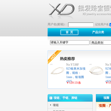
用户名(邮箱)：
记住用户名:
首 页
产品分类
No:Y538F
No:
925银奥米加项
92
圈，规格：
圈
1mm，银项圈
1m
s925，…
s9
￥129.13/条
￥15
项链、手链、脚链
项圈
项链
项圈
-