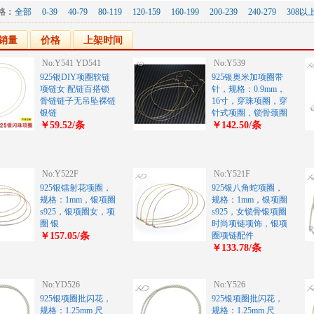
格：
全部
0-39
40-79
80-119
120-159
160-199
200-239
240-279
308以
销量
价格
上架时间
No:Y541 YD541
No:Y539
925银DIY项圈软链
925银奥米加项圈带
项链女 配链百搭锁
针，规格：0.9mm，
骨链链子无吊坠裸链
16寸，穿珠项圈，穿
银链
针式项圈，锁骨颈圈
￥59.52/条
￥142.50/条
No:Y522F
No:Y521F
925银镭射花项圈，
925银八角蛇项圈，
规格：1mm，银项圈
规格：1mm，银项圈
s925，银项圈女，项
s925，女锁骨银项圈
圈 银
时尚项链项饰，银项
￥157.05/条
圈项链配件
￥133.78/条
No:YD526
No:Y526
925银项圈批闪花，
925银项圈批闪花，
规格：1.25mm 尺
规格：1.25mm 尺