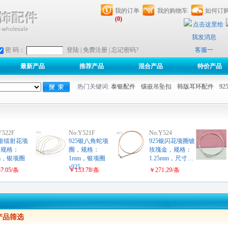
我的订单
我的购物车
如何订
(0)
客服一
密 码：
登陆
|
免费注册
|
忘记密码?
最新产品
推荐产品
混合产品
特价产品
热门关键词:
泰银配件
镶嵌吊坠扣
韩版耳环配件
9
Y522F
No:Y521F
No:Y524
5银镭射花项
925银八角蛇项
925银闪花项圈镀
，规格：
圈，规格：
玫瑰金，规格：
m，银项圈
1mm，银项圈
1.25mm，尺寸…
25，…
s925，…
7.05/条
￥133.78/条
￥271.29/条
 产品筛选