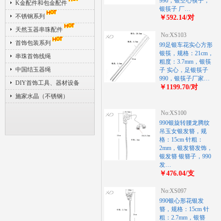
990，银空心筷子，
K金配件和包金配件
银筷子 厂…
不锈钢系列
￥592.14/对
天然玉器串珠配件
No:XS103
首饰包装系列
99足银车花实心方形
银筷，规格：21cm，
串珠首饰线绳
粗度：3.7mm，银筷
中国结玉器绳
子 实心，足银筷子
990，银筷子厂家…
DIY首饰工具、器材设备
￥1199.70/对
施家水晶（不锈钢）
No:XS100
990银旋转腰龙腾纹
吊玉女银发簪，规
格：15cm 针粗：
2mm，银发簪发饰，
银发簪 银簪子，990
发…
￥476.04/支
No:XS097
990银心形花银发
簪，规格：15cm 针
粗：2.7mm，银簪