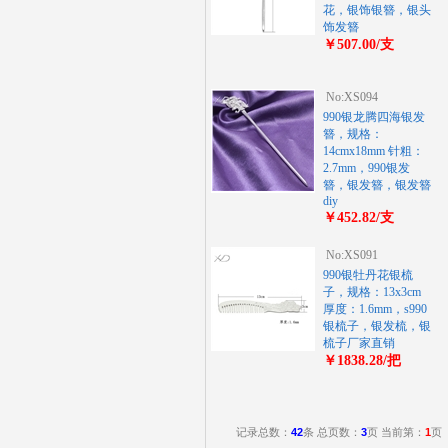
花，银饰银簪，银头
饰发簪
￥507.00/支
No:XS094
990银龙腾四海银发
簪，规格：
14cmx18mm 针粗：
2.7mm，990银发
簪，银发簪，银发簪
diy
￥452.82/支
No:XS091
990银牡丹花银梳
子，规格：13x3cm
厚度：1.6mm，s990
银梳子，银发梳，银
梳子厂家直销
￥1838.28/把
记录总数：
42
条 总页数：
3
页 当前第：
1
页