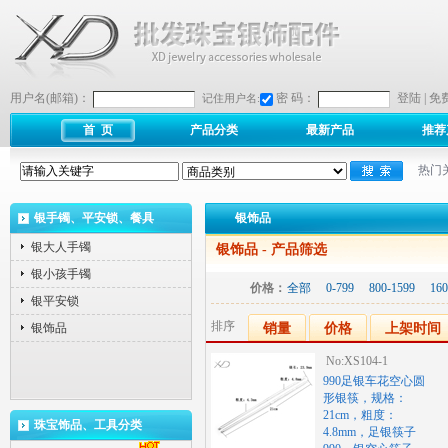
用户名(邮箱)：
密 码：
登陆
|
免
记住用户名:
首 页
产品分类
最新产品
推荐
热门
银手镯、平安锁、餐具
银饰品
银大人手镯
银饰品
- 产品筛选
银小孩手镯
价格：
全部
0-799
800-1599
160
银平安锁
排序
银饰品
销量
价格
上架时间
No:XS104-1
990足银车花空心圆
形银筷，规格：
21cm，粗度：
珠宝饰品、工具分类
4.8mm，足银筷子