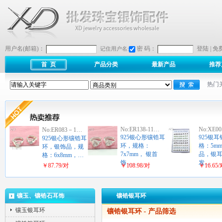
用户名(邮箱)：
密 码：
登陆
|
免
记住用户名:
首 页
产品分类
最新产品
推荐
热门
No:ER138-11…
No:XE00
No:ER083－1…
925银心形镶锆耳
925银
925银心形镶锆耳
环，规格：
格：5m
环，银饰品，规
7x7mm， 银首
品，银
格：6x8mm，…
饰，…
发…
￥87.79/对
￥108.98/对
￥16.65
镶玉、镶锆石耳饰
镶锆银耳环
镶玉银耳环
镶锆银耳环
- 产品筛选