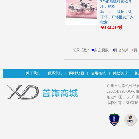
925银蝴蝶结紫锆耳
环，规格：
3x14mm，银饰，银
耳环，耳环批发厂家
批发
￥134.41/对
记录总数：
38
条 总页数：
3
页 当前第：
1
页
关于我们
|
联系我们
|
网站地图
|
使用条款
|
付款说明
|
售
广州市达添银饰品有限公司旗
2850143839 QQ客服
地址:中国 广东 广
版权所有：XD首饰