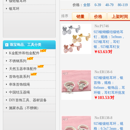
镶锆银耳环
价格：
全部
0-39
40-79
80-119
银耳环
排序
销量
价格
上架时间
No:P1746
925银蝴蝶结镶锆耳
钉，规格：5x9mm，
925银耳钉，耳钉
珠宝饰品、工具分类
银，925银耳钉女
￥63.63/对
K金配件和包金配件
不锈钢系列
天然玉器串珠配件
No:ER138-6
首饰包装系列
925银镶锆耳环，银
首饰，规格：
串珠首饰线绳
6x6mm，银饰品，耳
中国结玉器绳
环银，耳钉耳环批发
￥103.53/对
DIY首饰工具、器材设备
施家水晶（不锈钢）
No:ER138-8
925银镶锆耳环，规
格：6.5x7.5mm，银