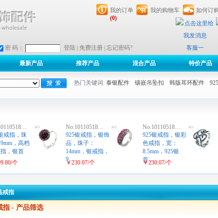
我的订单
我的购物车
如何订
(0)
客服一
密 码：
登陆
|
免费注册
|
忘记密码?
最新产品
推荐产品
混合产品
特价产品
热门关键词:
泰银配件
镶嵌吊坠扣
韩版耳环配件
9
10110518…
No:10110518…
No:10110518…
5银戒指，珠
925银戒指，银饰
925银戒指，银彩
9mm，高档
品，珠子：
色戒指，宽：
戒指，银首
14mm，银戒指，
8.5mm，925银
9…
…
首…
9.80/个
￥230.07/个
￥230.07/个
晶戒指
戒指
- 产品筛选