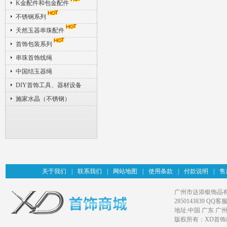
K金配件和包金配件
不锈钢系列
天然玉器串珠配件
首饰包装系列
串珠首饰线绳
中国结玉器绳
DIY首饰工具、器材设备
施家水晶（不锈钢）
关于我们
|
联系我们
|
网站地图
|
使用条款
|
付款说明
|
售
广州市达添银饰品有限公司旗
2850143839 QQ客服
地址:中国 广东 广
版权所有：XD首饰