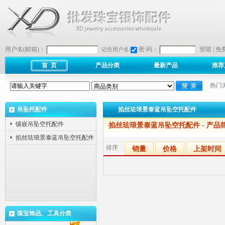
用户名(邮箱)：
密 码：
登陆
|
免
记住用户名:
首 页
产品分类
最新产品
推荐
热门
吊坠托配件
掐丝珐琅景泰蓝吊坠空托配件
镶嵌吊坠空托配件
掐丝珐琅景泰蓝吊坠空托配件
- 产品
掐丝珐琅景泰蓝吊坠空托配件
排序
销量
价格
上架时间
珠宝饰品、工具分类