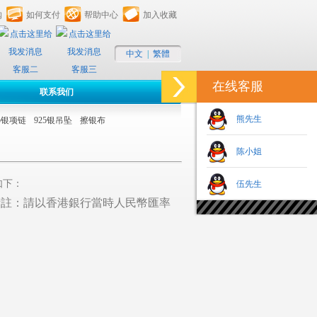
购
如何支付
帮助中心
加入收藏
中文
|
繁體
客服二
客服三
在线客服
联系我们
熊先生
25银项链
925银吊坠
擦银布
陈小姐
如下：
伍先生
 （備註：請以香港銀行當時人民幣匯率