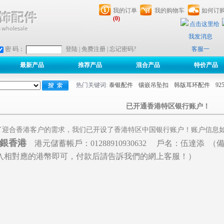
我的订单
我的购物车
如何订
(0)
客服一
密 码：
登陆
|
免费注册
|
忘记密码?
最新产品
推荐产品
混合产品
特价产品
热门关键词:
泰银配件
镶嵌吊坠扣
韩版耳环配件
9
已开通香港特区银行账户！
了迎合香港客户的需求，我们已开设了香港特区中国银行账户！账户信息
銀香港
港元儲蓄帳戶：01288910930632 戶名：伍達添
入相對應的港幣即可，付款后請告訴我們的網上客服！）