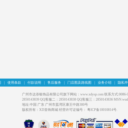
图
|
使用条款
|
付款说明
|
售后服务
|
门店图及路线图
|
业务介绍
|
隐私申
广州市达添银饰品有限公司旗下网站：www.xdysp.com 联系方式:0086-020-31
2850143839 QQ客服二：2850143838 QQ客服三：2850143836 MSN:wudati
地址:中国 广东 广州市荔湾区康王中路300号
版权所有：XD首饰商城 经营许可证编号：
粤ICP备10010814号
.