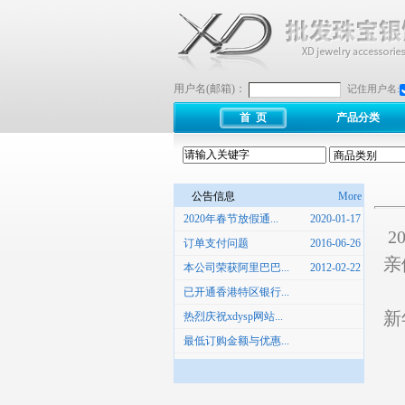
用户名(邮箱)：
记住用户名:
首 页
产品分类
公告信息
More
2020年春节放假通...
2020-01-17
2
订单支付问题
2016-06-26
亲
本公司荣获阿里巴巴...
2012-02-22
大
已开通香港特区银行...
新
热烈庆祝xdysp网站...
最低订购金额与优惠...
2
2
春