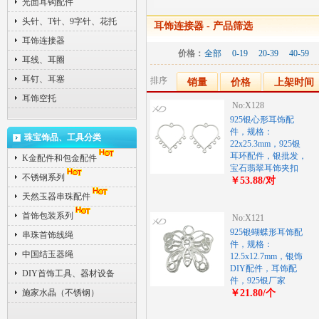
光面耳钩配件
头针、T针、9字针、花托
耳饰连接器
- 产品筛选
耳饰连接器
价格：
全部
0-19
20-39
40-59
耳线、耳圈
耳钉、耳塞
排序
销量
价格
上架时间
耳饰空托
No:X128
925银心形耳饰配
件，规格：
珠宝饰品、工具分类
22x25.3mm，925银
耳环配件，银批发，
K金配件和包金配件
宝石翡翠耳饰夹扣
不锈钢系列
￥53.88/对
天然玉器串珠配件
首饰包装系列
No:X121
925银蝴蝶形耳饰配
串珠首饰线绳
件，规格：
中国结玉器绳
12.5x12.7mm，银饰
DIY配件，耳饰配
DIY首饰工具、器材设备
件，925银厂家
施家水晶（不锈钢）
￥21.80/个