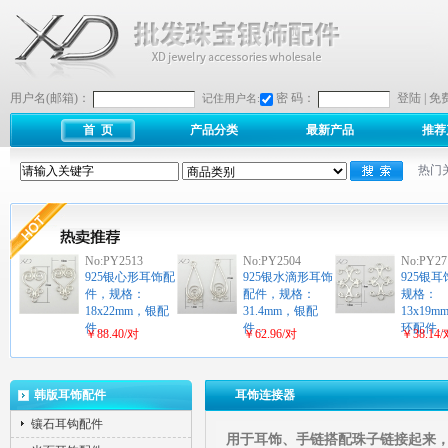
用户名(邮箱)：
密 码：
登陆
|
免
记住用户名:
首 页
产品分类
最新产品
推荐
热门
No:PY2513
No:PY2504
No:PY27
925银心形耳饰配
925银水滴形耳饰
925银
件，规格：
配件，规格：
规格：
18x22mm，银配
31.4mm，银配
13x19
件…
件…
环配件
￥88.40/对
￥62.96/对
￥38.14
韩版耳饰配件
耳饰连接器
镶石耳钩配件
用于耳饰、手链搭配珠子链接起来，制