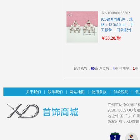
No:100809155502
925银耳饰配件，规
格：13.5x16mm，手
工銀飾 ，耳饰配件
￥53.28/对
记录总数：
60
条 总页数：
4
页 当前第：
1
页
关于我们
|
联系我们
|
网站地图
|
使用条款
|
付款说明
|
售
广州市达添银饰品有限公司旗
2850143839 QQ客服
地址:中国 广东 广
版权所有：XD首饰