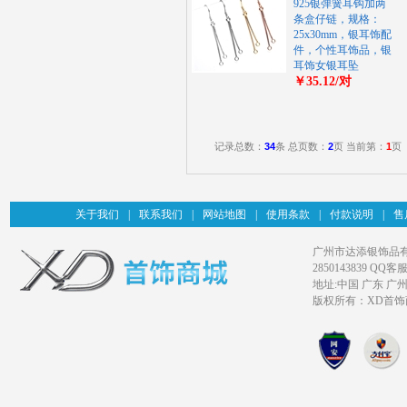
925银弹簧耳钩加两
条盒仔链，规格：
25x30mm，银耳饰配
件，个性耳饰品，银
耳饰女银耳坠
￥35.12/对
记录总数：
34
条 总页数：
2
页 当前第：
1
页
关于我们
|
联系我们
|
网站地图
|
使用条款
|
付款说明
|
售
广州市达添银饰品有限公司旗
2850143839 QQ客服
地址:中国 广东 广
版权所有：XD首饰