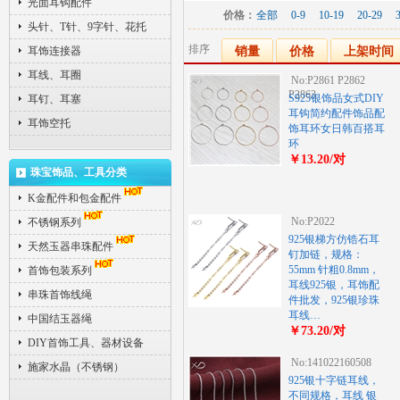
光面耳钩配件
价格：
全部
0-9
10-19
20-29
头针、T针、9字针、花托
排序
耳饰连接器
销量
价格
上架时间
耳线、耳圈
No:P2861 P2862
P2863
S925银饰品女式DIY
耳钉、耳塞
耳钩简约配件饰品配
耳饰空托
饰耳环女日韩百搭耳
环
￥13.20/对
珠宝饰品、工具分类
K金配件和包金配件
No:P2022
不锈钢系列
925银梯方仿锆石耳
天然玉器串珠配件
钉加链，规格：
55mm 针粗0.8mm，
首饰包装系列
耳线925银，耳饰配
串珠首饰线绳
件批发，925银珍珠
耳线…
中国结玉器绳
￥73.20/对
DIY首饰工具、器材设备
No:141022160508
施家水晶（不锈钢）
925银十字链耳线，
不同规格，耳线 银