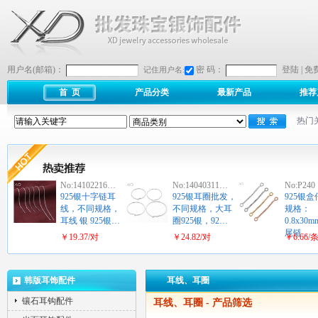
用户名(邮箱)：
密 码：
登陆
|
免
记住用户名:
首 页
产品分类
最新产品
推荐
热门
No:14102216…
No:14040311…
No:P240
925银十字链耳
925银耳圈批发，
925银
线，不同规格，
不同规格，大耳
规格：
耳线 银 925银…
圈925银，92…
0.8x3
尾链，
￥19.37/对
￥24.82/对
￥6.66/
韩版耳饰配件
耳线、耳圈
镶石耳钩配件
耳线、耳圈
- 产品筛选