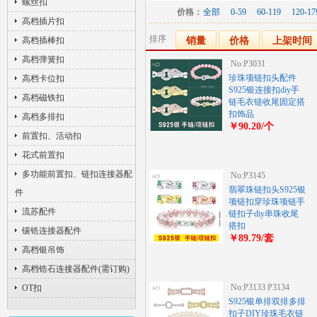
螺丝扣
价格：
全部
0-59
60-119
120-17
高档插片扣
排序
高档插棒扣
销量
价格
上架时间
高档弹簧扣
No:P3031
珍珠项链扣头配件
高档卡位扣
S925银连接扣diy手
高档磁铁扣
链毛衣链收尾固定搭
扣饰品
高档多排扣
￥90.20/个
前置扣、活动扣
花式前置扣
多功能前置扣、链扣连接器配
No:P3145
翡翠珠链扣头S925银
件
项链扣穿珍珠项链手
流苏配件
链扣子diy串珠收尾
搭扣
镶锆连接器配件
￥89.79/套
高档银吊饰
高档锆石连接器配件(需订购)
No:P3133 P3134
OT扣
S925银单排双排多排
扣子DIY珍珠毛衣链