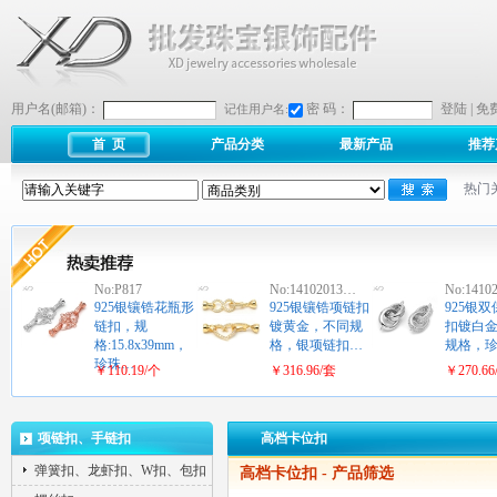
用户名(邮箱)：
密 码：
登陆
|
免
记住用户名:
首 页
产品分类
最新产品
推荐
热门
No:P817
No:14102013…
No:1410
925银镶锆花瓶形
925银镶锆项链扣
925银
链扣，规
镀黄金，不同规
扣镀白
格:15.8x39mm，
格，银项链扣…
规格，
珍珠…
￥110.19/个
￥316.96/套
￥270.66
项链扣、手链扣
高档卡位扣
弹簧扣、龙虾扣、W扣、包扣
高档卡位扣
- 产品筛选