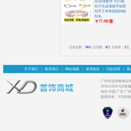
diy珍珠配件 S925银
扣子水晶项链手链搭
扣手工串珠链妈妈链
扣头
￥77.98/套
记录总数：
74
条 总页数：
5
页 当前第：
1
页
关于我们
|
联系我们
|
网站地图
|
使用条款
|
付款说明
|
售
广州市达添银饰品有限公司旗
2850143839 QQ客服
地址:中国 广东 广
版权所有：XD首饰