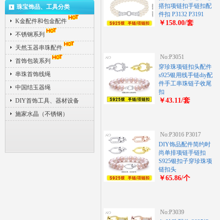
搭扣项链扣手链扣配
珠宝饰品、工具分类
件扣 P3132 P3191
K金配件和包金配件
￥158.00/套
不锈钢系列
天然玉器串珠配件
No:P3051
首饰包装系列
穿珍珠项链扣头配件
串珠首饰线绳
s925银用线手链diy配
件手工串珠链子收尾
中国结玉器绳
扣
￥43.11/套
DIY首饰工具、器材设备
施家水晶（不锈钢）
No:P3016 P3017
DIY饰品配件简约时
尚单排项链手链扣
S925银扣子穿珍珠项
链扣头
￥65.86/个
No:P3039