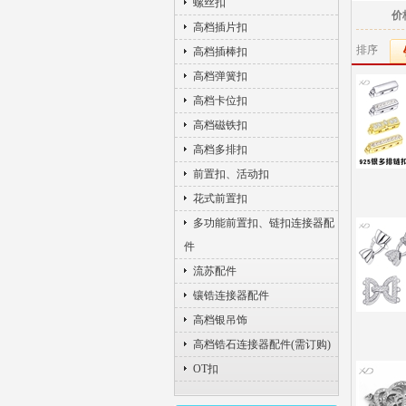
螺丝扣
价
高档插片扣
排序
高档插棒扣
高档弹簧扣
高档卡位扣
高档磁铁扣
高档多排扣
前置扣、活动扣
花式前置扣
多功能前置扣、链扣连接器配
件
流苏配件
镶锆连接器配件
高档银吊饰
高档锆石连接器配件(需订购)
OT扣