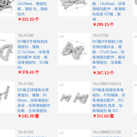
23x29mm，项链扣
格：14x28mm，珍珠
银，项链 扣，项链
项链扣配件，银项链
扣大
扣批发 925银，银
￥333.35/个
项…
￥299.15/个
No:S1560
No:S1559
925银D字镶锆四排
925银D字镶锆三排
项链扣，规格：
珍珠扣镀白金，规
25.5x23mm，珍珠项
格：17x16.5mm，珍
链扣配件 批发，银
珠项链扣配件，银珍
珍珠项链扣，925银
珠项链扣，珍珠配
diy…
件…
￥370.41/个
￥267.12/个
No:S1285
No:140811104224
925银五排镶锆水滴
925银多排镶珍珠项
尾链扣，规格：约
链扣，不同规格，珍
60mm，珍珠项链扣
珠项链扣配件，925
多排，珍珠项链配件
银项链扣 批发，珍
扣银，五排项链扣
珠项链扣 银 925
￥245.39/套
￥311.62/套
No:S1565
No:140809151130