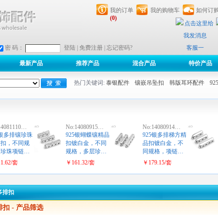
我的订单
我的购物车
如何订
(0)
客服一
密 码：
登陆
|
免费注册
|
忘记密码?
最新产品
推荐产品
混合产品
特价产品
热门关键词:
泰银配件
镶嵌吊坠扣
韩版耳环配件
9
14081110…
No:14080915…
No:14080914…
5银多排镶珍珠
925银蝴蝶镶精品
925银多排梯方精
链扣，不同规
扣镀白金，不同
品扣镀白金，不
，珍珠项链…
规格，多层珍…
同规格，项链…
1.62/套
￥161.32/套
￥179.15/套
多排扣
排扣
- 产品筛选