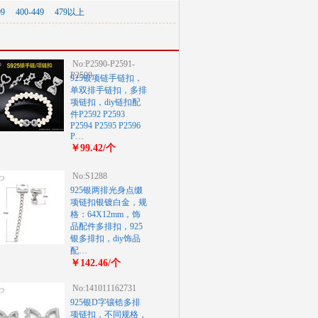
99
400-449
479以上
No:P2590-P2591-
P2599
925银项链手链扣，
单双排手链扣，多排
项链扣，diy链扣配
件P2592 P2593
P2594 P2595 P2596
P…
￥99.42/个
No:S1288
925银两排光身点缀
项链扣银镀白金，规
格：64X12mm，饰
品配件多排扣，925
银多排扣，diy饰品
配…
￥142.46/个
No:141011162731
925银D字镶锆多排
项链扣，不同规格，