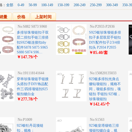
格：
全部
0-49
50-99
100-149
150-199
200-249
250-299
300-349
350-3
销量
价格
上架时间
No:S882 S873 S960
No:P2933-P2936
多排珍珠项链扣子双
S925银珍珠项链多排
层二排扣手链三排搭
扣子多层双层手链扣
扣S925银连接扣diy
DIY配件扣子2/3/4排
配件S878 S875 S965
扣头 P2934 P2935
S880 S874 S96…
￥85.40/套
￥147.79/个
No:191118141644
No:150820135033
穿串珍珠项链手链接
925银多排扣光身点
头搭扣子DIY饰品配
缀钻项链扣，规格不
件三/四排项链扣925
同，项链多排扣，项
银扣镀白金
链扣 手链扣 925银，
￥277.78/个
珍珠项链扣
￥142.45/个
No:P1009
No:S1563
925银牡丹花项链
925银皇塔镶锆三排
扣，规格：
项链扣镀白金，规