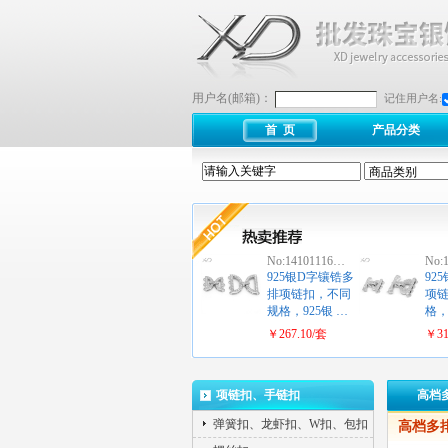
用户名(邮箱)：
记住用户名:
首 页
产品分类
No:14101116…
No:
925银D字镶锆多
92
排项链扣，不同
项
规格，925银 …
格
￥267.10/套
￥31
项链扣、手链扣
高档
弹簧扣、龙虾扣、W扣、包扣
高档多