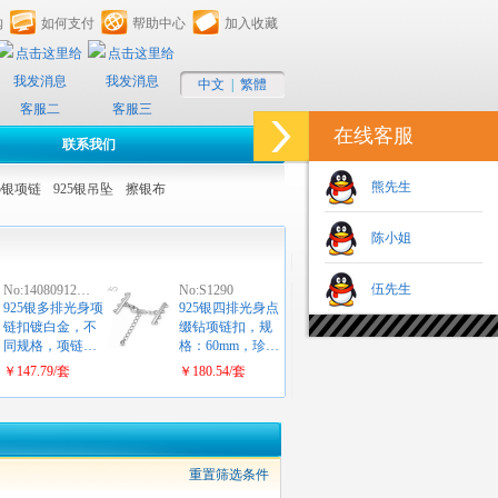
购
如何支付
帮助中心
加入收藏
中文
|
繁體
客服二
客服三
在线客服
联系我们
熊先生
25银项链
925银吊坠
擦银布
陈小姐
伍先生
No:14080912…
No:S1290
925银多排光身项
925银四排光身点
链扣镀白金，不
缀钻项链扣，规
同规格，项链…
格：60mm，珍…
￥147.79/套
￥180.54/套
重置筛选条件