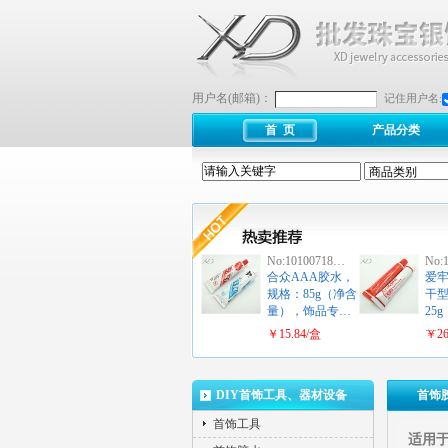
用户名(邮箱)：
记住用户名:
首 页
产品分类
No:10100718…
No:
合众AAA胶水，
爱
规格：85g（净含
干
量），饰品专…
25
…
￥15.84/盒
￥26
DIY首饰工具、器材设备
首饰
首饰工具
适用