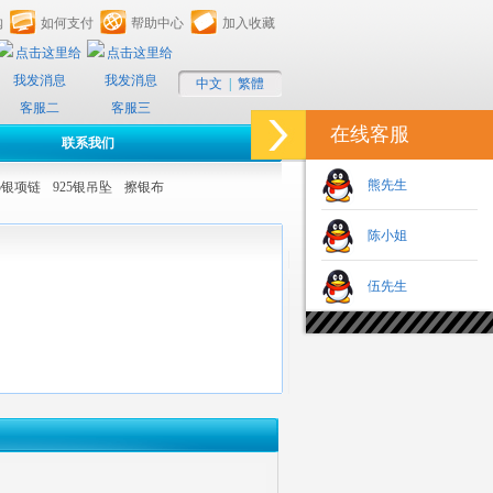
购
如何支付
帮助中心
加入收藏
中文
|
繁體
客服二
客服三
在线客服
联系我们
熊先生
25银项链
925银吊坠
擦银布
陈小姐
伍先生