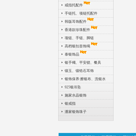
戒指托配件
手链托、项链托配件
韩版耳饰配件
香港款珍珠配件
项链、手链、脚链
高档银扣首饰绳
泰银饰品
银手镯、平安锁、餐具
镶玉、镶锆石耳饰
银饰保养:擦银布、洗银水
925银吊坠
施家水晶银饰
银戒指
潘家银饰珠子