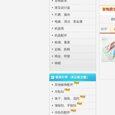
首饰胶水
珠宝设计盘
首饰胶
打磨、抛光
价
电镀、清洁、贵金属
机器类
排序
机器配件
检测、量度
起板、执模
熔金、焊接
铸模
银饰分类（保证银含量）
其他银饰配件
吊坠扣
珠子、隔珠、花托
项链扣、手链扣
吊坠托配件