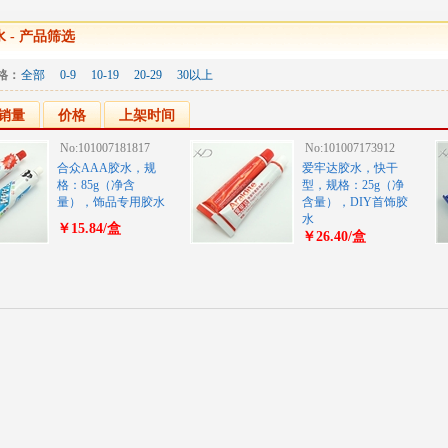
水
- 产品筛选
格：
全部
0-9
10-19
20-29
30以上
销量
价格
上架时间
No:101007181817
No:101007173912
合众AAA胶水，规
爱牢达胶水，快干
格：85g（净含
型，规格：25g（净
量），饰品专用胶水
含量），DIY首饰胶
水
￥15.84/盒
￥26.40/盒