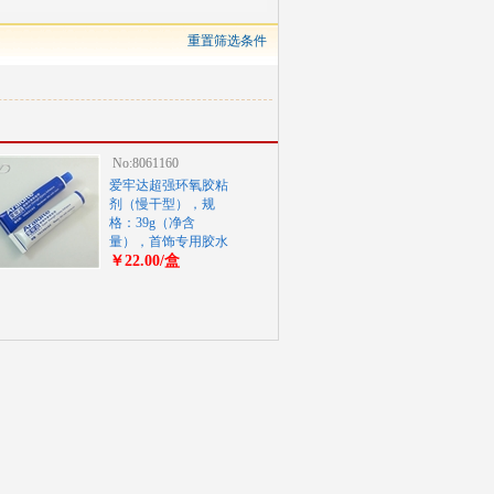
重置筛选条件
No:8061160
爱牢达超强环氧胶粘
剂（慢干型），规
格：39g（净含
量），首饰专用胶水
￥22.00/盒