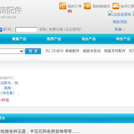
我的订单
我的购物车
如何订
(0)
客服一
密 码：
登陆
|
免费注册
|
忘记密码?
最新产品
推荐产品
混合产品
特价产品
热门关键词:
泰银配件
镶嵌吊坠扣
韩版耳环配件
9
10100717…
牢达胶水，快
型，规格：
g（净含量），
.40/盒
胶水
于粘接各种玉器，半宝石和各类首饰等等……