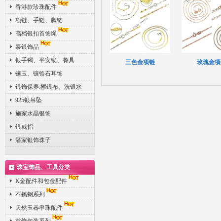
香港款珍珠配件
项链、手链、脚链
高档银扣首饰绳
泰银饰品
银手镯、平安锁、餐具
三色金项链
玫瑰金项
镶玉、镶锆石耳饰
银饰保养:擦银布、洗银水
925银吊坠
施家水晶银饰
银戒指
潘家银饰珠子
珠宝饰品、工具分类
K金配件和包金配件
不锈钢系列
天然玉器串珠配件