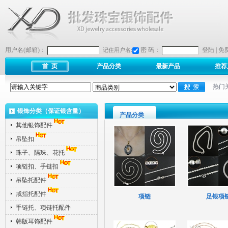
用户名(邮箱)：
密 码：
登陆
|
免
记住用户名:
首 页
产品分类
最新产品
推荐
热门
银饰分类（保证银含量）
产品分类
其他银饰配件
吊坠扣
珠子、隔珠、花托
项链扣、手链扣
吊坠托配件
戒指托配件
项链
足银项
手链托、项链托配件
韩版耳饰配件