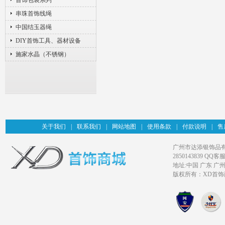
首饰包装系列
串珠首饰线绳
中国结玉器绳
DIY首饰工具、器材设备
施家水晶（不锈钢）
关于我们
|
联系我们
|
网站地图
|
使用条款
|
付款说明
|
售
广州市达添银饰品有限公司旗
2850143839 QQ客服
地址:中国 广东 广
版权所有：XD首饰