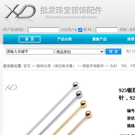
用户名(邮箱)：
密 码：
登陆
|
免
记住用户名:
首 页
产品分类
最新产品
推荐
热门
您当前位置:
首页
>>
银饰分类（保证银含量）
>>
韩版耳饰配件
>>
头针、T针、9
925银
针，9
编号
形状
规格