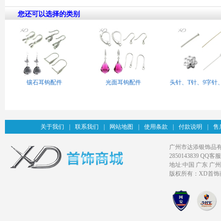
您还可以选择的类别
镶石耳钩配件
光面耳钩配件
头针、T针、9字针
关于我们
|
联系我们
|
网站地图
|
使用条款
|
付款说明
|
售
广州市达添银饰品有限公司旗
2850143839 QQ客服
地址:中国 广东 广
版权所有：XD首饰