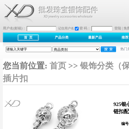
用户名(邮箱)：
密 码：
登陆
|
免
记住用户名:
首 页
产品分类
最新产品
推荐
热门
您当前位置:
首页
>>
银饰分类（
插片扣
925
链扣配
编号